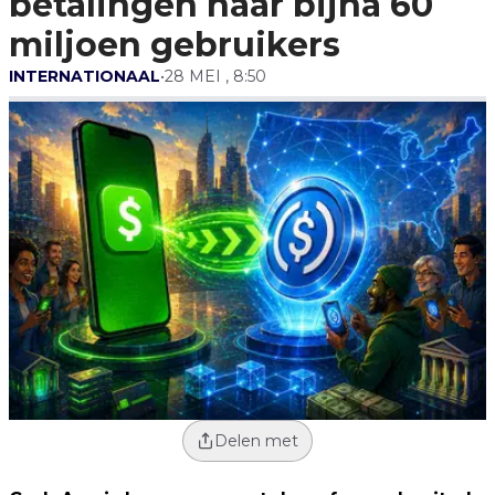
betalingen naar bijna 60
miljoen gebruikers
INTERNATIONAAL
•
28 MEI , 8:50
Delen met