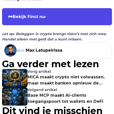
👀
Bekijk Finst nu
›
Let op: Beleggen in crypto brengt risico’s met zich mee.
Handel alleen met geld dat u kunt missen.
Max Latupeirissa
door
Ga verder met lezen
Vorig artikel
MiCA maakt crypto niet volwassen,
maar maakt banken opnieuw de
winnaars
Volgend artikel
Base MCP maakt AI-clients
toegangspoort tot wallets en DeFi
Dit vind je misschien