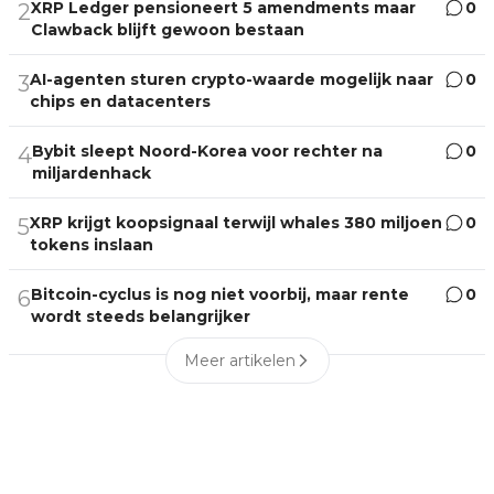
XRP Ledger pensioneert 5 amendments maar
0
2
Clawback blijft gewoon bestaan
AI-agenten sturen crypto-waarde mogelijk naar
0
3
chips en datacenters
Bybit sleept Noord-Korea voor rechter na
0
4
miljardenhack
XRP krijgt koopsignaal terwijl whales 380 miljoen
0
5
tokens inslaan
Bitcoin-cyclus is nog niet voorbij, maar rente
0
6
wordt steeds belangrijker
Meer artikelen