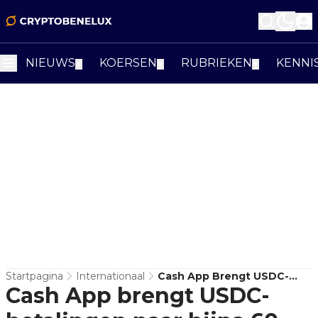
NIEUWS
KOERSEN
RUBRIEKEN
KENNI
▼
▼
▼
Startpagina
Internationaal
Cash App Brengt USDC-
Cash App brengt USDC-
Betalingen Naar Bijna 60
Miljoen Gebruikers