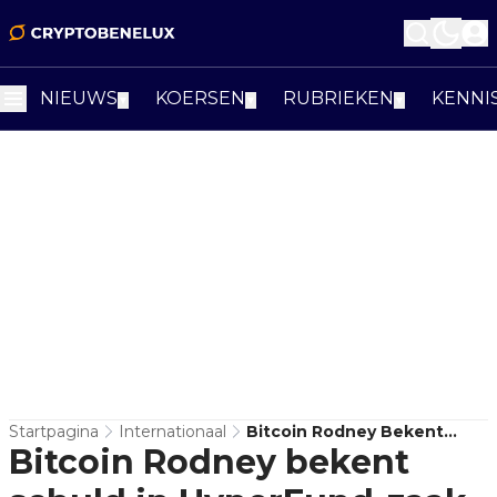
NIEUWS
KOERSEN
RUBRIEKEN
KENNI
▼
▼
▼
Startpagina
Internationaal
Bitcoin Rodney Bekent
Bitcoin Rodney bekent
Schuld In HyperFund-Zaak
Rond $1,8 Miljard