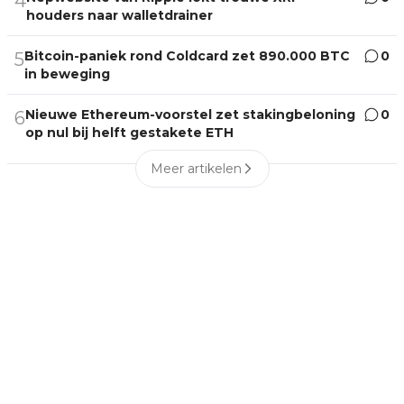
4
houders naar walletdrainer
Bitcoin-paniek rond Coldcard zet 890.000 BTC
0
5
in beweging
Nieuwe Ethereum-voorstel zet stakingbeloning
0
6
op nul bij helft gestakete ETH
Meer artikelen