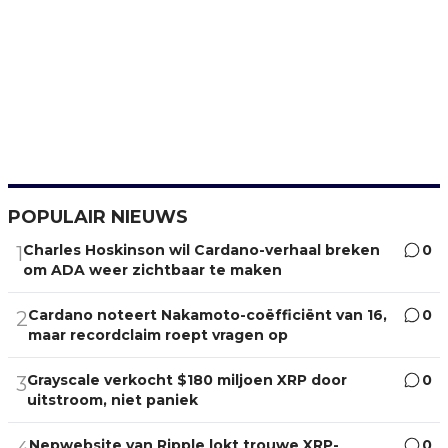
POPULAIR NIEUWS
Charles Hoskinson wil Cardano-verhaal breken
0
1
om ADA weer zichtbaar te maken
Cardano noteert Nakamoto-coëfficiënt van 16,
0
2
maar recordclaim roept vragen op
Grayscale verkocht $180 miljoen XRP door
0
3
uitstroom, niet paniek
Nepwebsite van Ripple lokt trouwe XRP-
0