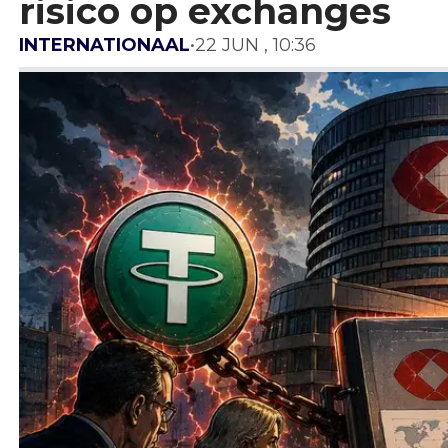
risico op exchanges
INTERNATIONAAL
•
22 JUN , 10:36