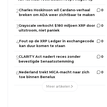
Charles Hoskinson wil Cardano-verhaal
0
2
breken om ADA weer zichtbaar te maken
Grayscale verkocht $180 miljoen XRP door
0
3
uitstroom, niet paniek
Fout op de XRP Ledger in exchangecode
0
4
kan duur komen te staan
CLARITY Act nadert reces zonder
0
5
bevestigde Senaatsstemming
Nederland trekt MiCA-macht naar zich
0
6
toe binnen Benelux
Meer artikelen