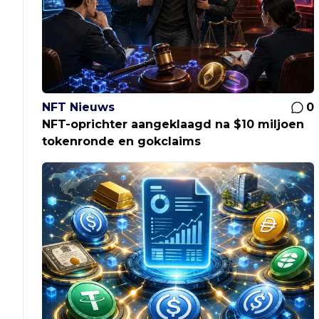
NFT Nieuws
0
NFT-oprichter aangeklaagd na $10 miljoen
tokenronde en gokclaims