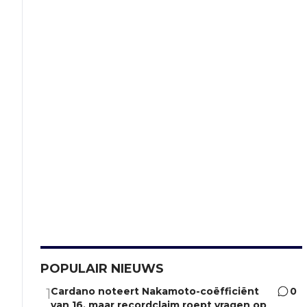
POPULAIR NIEUWS
Cardano noteert Nakamoto-coëfficiënt
0
1
van 16, maar recordclaim roept vragen op