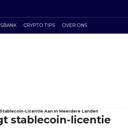
ISBANK
CRYPTO TIPS
OVER ONS
t Stablecoin-Licentie Aan In Meerdere Landen
t stablecoin-licentie