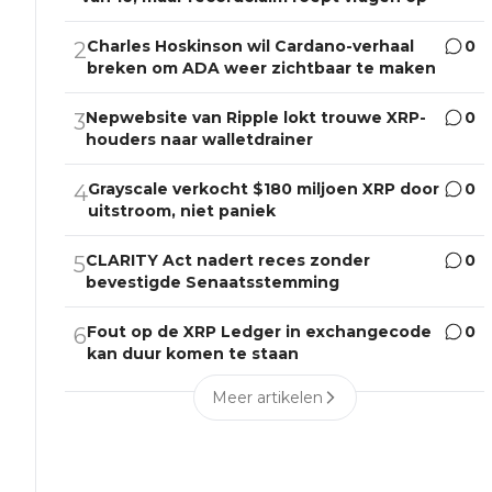
Charles Hoskinson wil Cardano-verhaal
0
2
breken om ADA weer zichtbaar te maken
Nepwebsite van Ripple lokt trouwe XRP-
0
3
houders naar walletdrainer
Grayscale verkocht $180 miljoen XRP door
0
4
uitstroom, niet paniek
CLARITY Act nadert reces zonder
0
5
bevestigde Senaatsstemming
Fout op de XRP Ledger in exchangecode
0
6
kan duur komen te staan
Meer artikelen