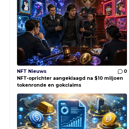
NFT Nieuws
0
NFT-oprichter aangeklaagd na $10 miljoen
tokenronde en gokclaims