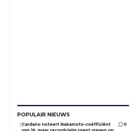
POPULAIR NIEUWS
Cardano noteert Nakamoto-coëfficiënt
0
1
van 16, maar recordclaim roept vragen op