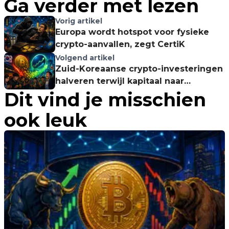
Ga verder met lezen
Vorig artikel
Europa wordt hotspot voor fysieke
crypto-aanvallen, zegt CertiK
Volgend artikel
Zuid-Koreaanse crypto-investeringen
halveren terwijl kapitaal naar
Dit vind je misschien
aandelen verschuift
ook leuk