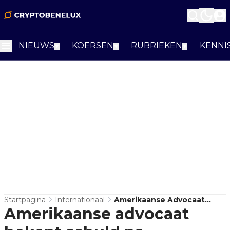
NIEUWS
KOERSEN
RUBRIEKEN
KENNI
▼
▼
▼
Startpagina
Internationaal
Amerikaanse Advocaat
Amerikaanse advocaat
Bekent Schuld Na
Verzwijgen Miljoenen Uit