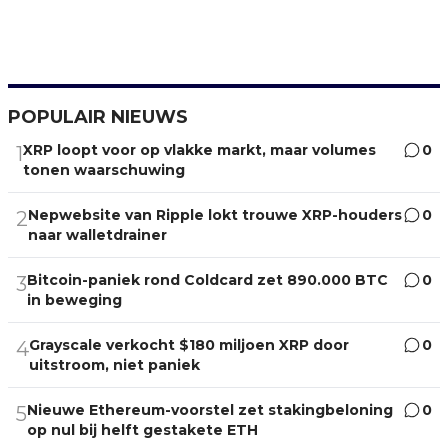
POPULAIR NIEUWS
XRP loopt voor op vlakke markt, maar volumes
0
1
tonen waarschuwing
Nepwebsite van Ripple lokt trouwe XRP-houders
0
2
naar walletdrainer
Bitcoin-paniek rond Coldcard zet 890.000 BTC
0
3
in beweging
Grayscale verkocht $180 miljoen XRP door
0
4
uitstroom, niet paniek
Nieuwe Ethereum-voorstel zet stakingbeloning
0
5
op nul bij helft gestakete ETH