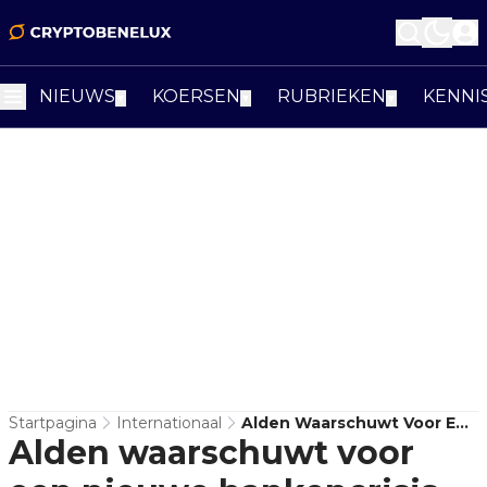
NIEUWS
KOERSEN
RUBRIEKEN
KENNI
▼
▼
▼
Startpagina
Internationaal
Alden Waarschuwt Voor Een
Alden waarschuwt voor
Nieuwe Bankencrisis