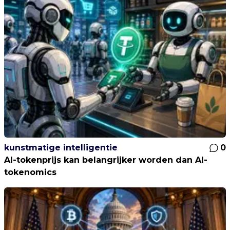
kunstmatige intelligentie
0
AI-tokenprijs kan belangrijker worden dan AI-
tokenomics