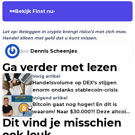
👀
Bekijk Finst nu
›
Let op: Beleggen in crypto brengt risico’s met zich mee.
Handel alleen met geld dat u kunt missen.
Dennis Scheenjes
door
Ga verder met lezen
Vorig artikel
Handelsvolume op DEX's stijgen
enorm ondanks stablecoin-crisis
Volgend artikel
Bitcoin gaat nog hoger! En dit is
waarom! Naar $30.000?! Deze altcoin
Dit vind je misschien
ga ik bijkopen!
ook leuk