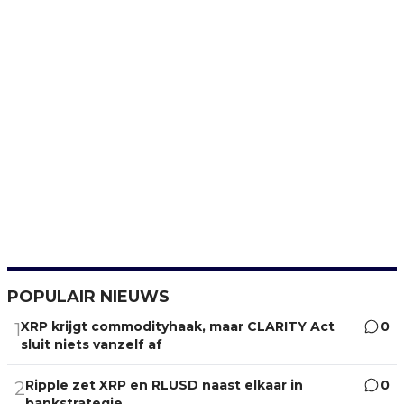
POPULAIR NIEUWS
XRP krijgt commodityhaak, maar CLARITY Act
0
1
sluit niets vanzelf af
Ripple zet XRP en RLUSD naast elkaar in
0
2
bankstrategie