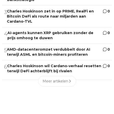
Charles Hoskinson zet in op PRIME, RealFi en
0
3
Bitcoin DeFi als route naar miljarden aan
Cardano-TVL
AI-agents kunnen XRP gebruiken zonder de
0
4
prijs omhoog te duwen
AMD-datacenteromzet verdubbelt door AI
0
5
terwijl ASML en bitcoin-miners profiteren
Charles Hoskinson wil Cardano-verhaal resetten
0
6
terwijl DeFi achterblijft bij rivalen
Meer artikelen