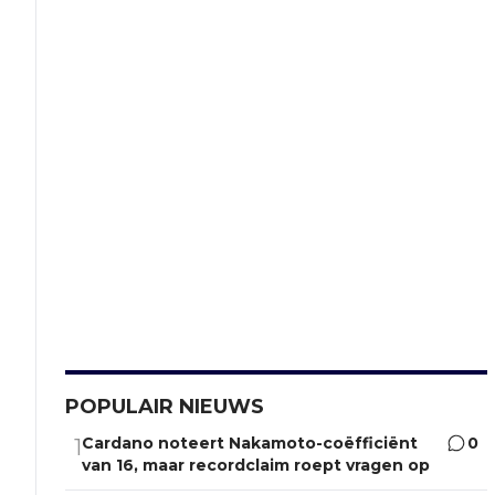
POPULAIR NIEUWS
Cardano noteert Nakamoto-coëfficiënt
0
1
van 16, maar recordclaim roept vragen op