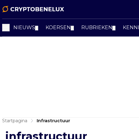
NIEUWS
KOERSEN
RUBRIEKEN
KENN
▼
▼
▼
Startpagina
Infrastructuur
infrastructuur