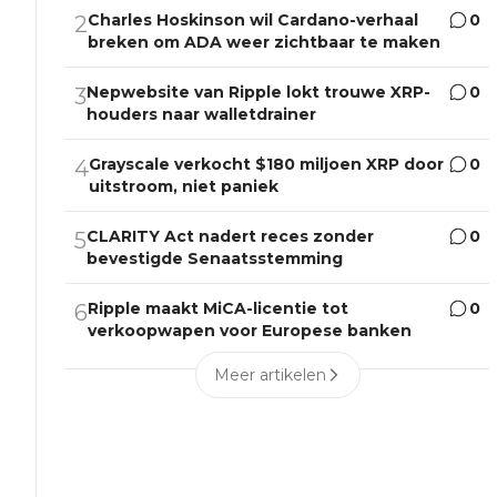
Charles Hoskinson wil Cardano-verhaal
0
2
breken om ADA weer zichtbaar te maken
Nepwebsite van Ripple lokt trouwe XRP-
0
3
houders naar walletdrainer
Grayscale verkocht $180 miljoen XRP door
0
4
uitstroom, niet paniek
CLARITY Act nadert reces zonder
0
5
bevestigde Senaatsstemming
Ripple maakt MiCA-licentie tot
0
6
verkoopwapen voor Europese banken
Meer artikelen