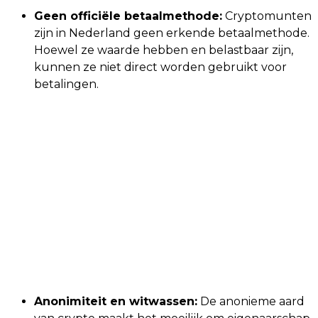
Geen officiële betaalmethode:
Cryptomunten
zijn in Nederland geen erkende betaalmethode.
Hoewel ze waarde hebben en belastbaar zijn,
kunnen ze niet direct worden gebruikt voor
betalingen.
Anonimiteit en witwassen:
De anonieme aard