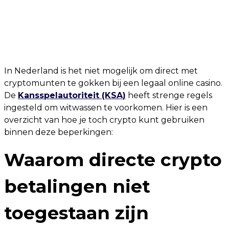
In Nederland is het niet mogelijk om direct met
cryptomunten te gokken bij een legaal online casino.
De
Kansspelautoriteit (KSA)
heeft strenge regels
ingesteld om witwassen te voorkomen. Hier is een
overzicht van hoe je toch crypto kunt gebruiken
binnen deze beperkingen:
Waarom directe crypto
betalingen niet
toegestaan zijn