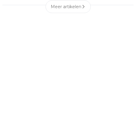
Meer artikelen