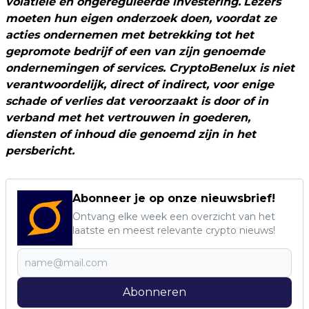
volatiele en ongereguleerde investering.
Lezers
moeten hun eigen onderzoek doen, voordat ze
acties ondernemen met betrekking tot het
gepromote bedrijf of een van zijn genoemde
ondernemingen of services. CryptoBenelux is niet
verantwoordelijk, direct of indirect, voor enige
schade of verlies dat veroorzaakt is door of in
verband met het vertrouwen in goederen,
diensten of inhoud die genoemd zijn in het
persbericht.
Abonneer je op onze nieuwsbrief!
Ontvang elke week een overzicht van het
laatste en meest relevante crypto nieuws!
Abonneren