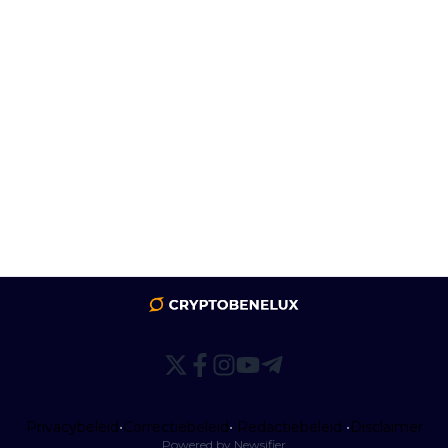
Privacybeleid
•
Correctiebeleid
•
Redactiebeleid
•
Disclaimer
Powered by Newsifier