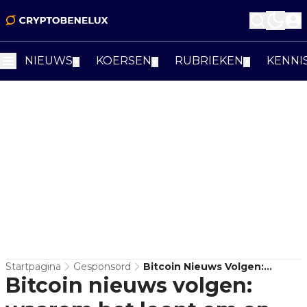
NIEUWS
KOERSEN
RUBRIEKEN
KENNI
▼
▼
▼
Startpagina
Gesponsord
Bitcoin Nieuws Volgen:
Bitcoin nieuws volgen:
Waarom Het Loont Om Op De
Hoogte Te Blijven