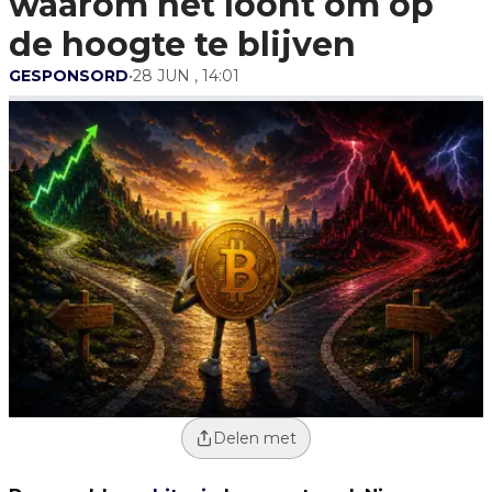
waarom het loont om op
de hoogte te blijven
GESPONSORD
•
28 JUN , 14:01
Delen met