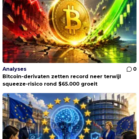
Analyses
0
Bitcoin-derivaten zetten record neer terwijl
squeeze-risico rond $65.000 groeit