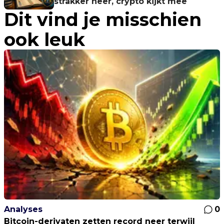
strakker neer, crypto kijkt mee
Dit vind je misschien
ook leuk
Analyses
0
Bitcoin-derivaten zetten record neer terwijl