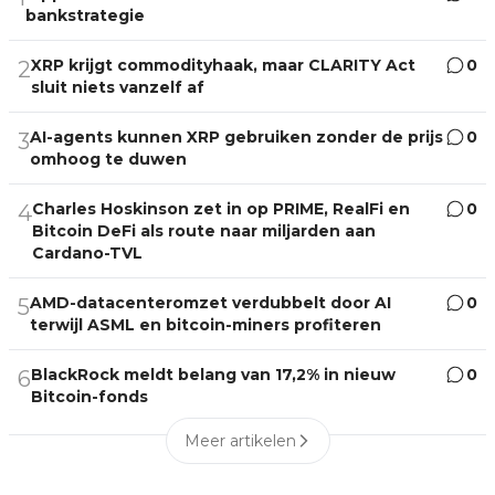
bankstrategie
XRP krijgt commodityhaak, maar CLARITY Act
0
2
sluit niets vanzelf af
AI-agents kunnen XRP gebruiken zonder de prijs
0
3
omhoog te duwen
Charles Hoskinson zet in op PRIME, RealFi en
0
4
Bitcoin DeFi als route naar miljarden aan
Cardano-TVL
AMD-datacenteromzet verdubbelt door AI
0
5
terwijl ASML en bitcoin-miners profiteren
BlackRock meldt belang van 17,2% in nieuw
0
6
Bitcoin-fonds
Meer artikelen