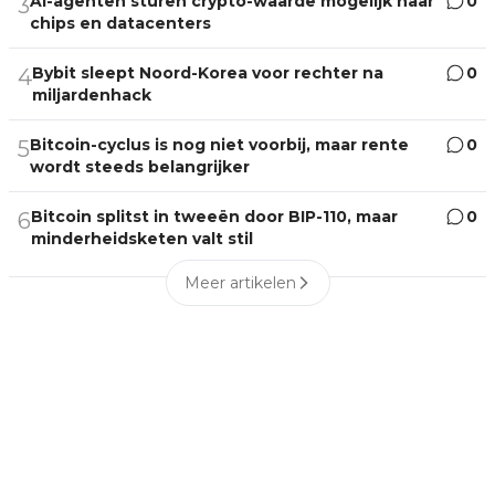
AI-agenten sturen crypto-waarde mogelijk naar
0
3
chips en datacenters
Bybit sleept Noord-Korea voor rechter na
0
4
miljardenhack
Bitcoin-cyclus is nog niet voorbij, maar rente
0
5
wordt steeds belangrijker
Bitcoin splitst in tweeën door BIP-110, maar
0
6
minderheidsketen valt stil
Meer artikelen