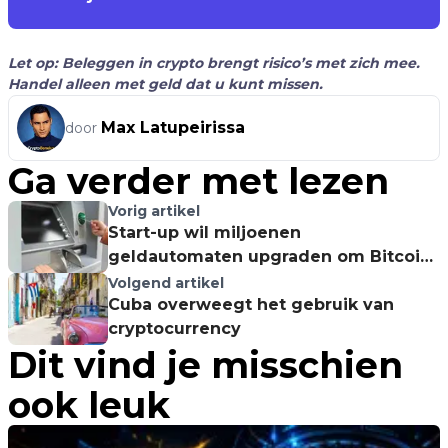
Let op: Beleggen in crypto brengt risico’s met zich mee.
Handel alleen met geld dat u kunt missen.
Max Latupeirissa
door
Ga verder met lezen
Vorig artikel
Start-up wil miljoenen
geldautomaten upgraden om Bitcoin
te verkopen
Volgend artikel
Cuba overweegt het gebruik van
cryptocurrency
Dit vind je misschien
ook leuk