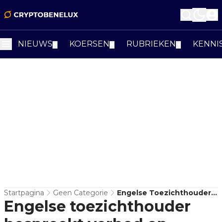
NIEUWS
KOERSEN
RUBRIEKEN
KENNI
▼
▼
▼
Startpagina
Geen Categorie
Engelse Toezichthouder
Engelse toezichthouder
Bespreekt Verbod Op
Cryptocurrency Derivaten