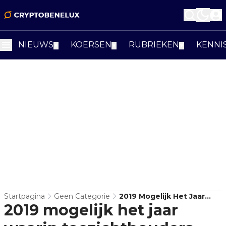
NIEUWS
KOERSEN
RUBRIEKEN
KENNI
▼
▼
▼
Startpagina
Geen Categorie
2019 Mogelijk Het Jaar
2019 mogelijk het jaar
Waarin Toezichthouders
Cryptocurrencies