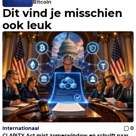
Bitcoin
Dit vind je misschien
ook leuk
Internationaal
0
CLARITY Act mist zomerwindow en schuift naar