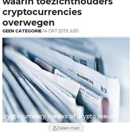
waarin toezichthouders
Overwegen
cryptocurrencies
overwegen
GEEN CATEGORIE
•
14 OKT 2019, 6:30
Delen met