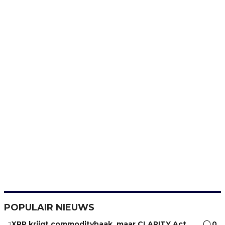
POPULAIR NIEUWS
XRP krijgt commodityhaak, maar CLARITY Act
0