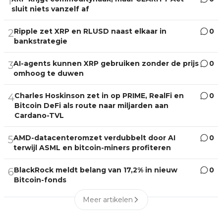
1
sluit niets vanzelf af
Ripple zet XRP en RLUSD naast elkaar in
0
2
bankstrategie
AI-agents kunnen XRP gebruiken zonder de prijs
0
3
omhoog te duwen
Charles Hoskinson zet in op PRIME, RealFi en
0
4
Bitcoin DeFi als route naar miljarden aan
Cardano-TVL
AMD-datacenteromzet verdubbelt door AI
0
5
terwijl ASML en bitcoin-miners profiteren
BlackRock meldt belang van 17,2% in nieuw
0
6
Bitcoin-fonds
Meer artikelen