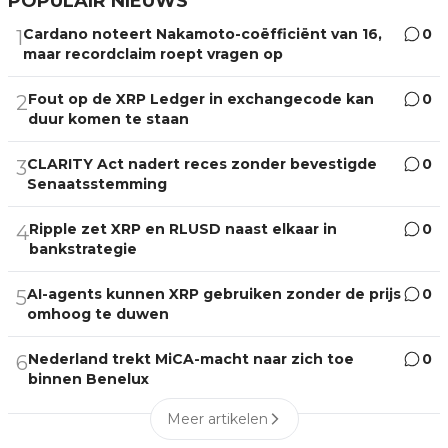
POPULAIR NIEUWS
Cardano noteert Nakamoto-coëfficiënt van 16,
0
1
maar recordclaim roept vragen op
Fout op de XRP Ledger in exchangecode kan
0
2
duur komen te staan
CLARITY Act nadert reces zonder bevestigde
0
3
Senaatsstemming
Ripple zet XRP en RLUSD naast elkaar in
0
4
bankstrategie
AI-agents kunnen XRP gebruiken zonder de prijs
0
5
omhoog te duwen
Nederland trekt MiCA-macht naar zich toe
0
6
binnen Benelux
Meer artikelen