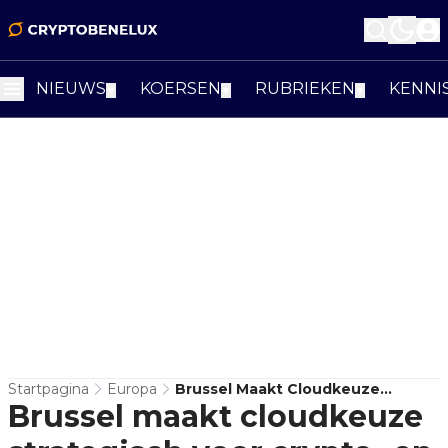
NIEUWS
KOERSEN
RUBRIEKEN
KENNI
▼
▼
▼
Startpagina
Europa
Brussel Maakt Cloudkeuze
Brussel maakt cloudkeuze
Strategisch Voor Crypto- En
Betalingsbedrijven