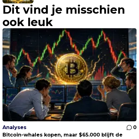
Dit vind je misschien
met stablecoins
ook leuk
Analyses
0
Bitcoin-whales kopen, maar $65.000 blijft de