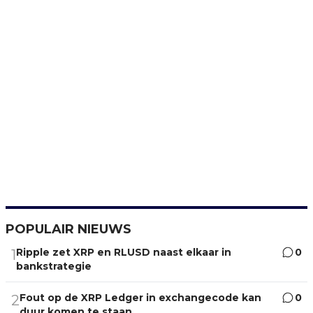
POPULAIR NIEUWS
Ripple zet XRP en RLUSD naast elkaar in
0
1
bankstrategie
Fout op de XRP Ledger in exchangecode kan
0
2
duur komen te staan