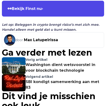
👀
Bekijk Finst nu
›
Let op: Beleggen in crypto brengt risico’s met zich mee.
Handel alleen met geld dat u kunt missen.
Max Latupeirissa
door
Ga verder met lezen
Vorig artikel
Washington dient wetsvoorstel in
voor blockchain technologie
Volgend artikel
SBI kondigt samenwerking aan met
R3
Dit vind je misschien
ook leuk