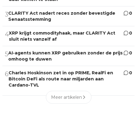
CLARITY Act nadert reces zonder bevestigde
0
3
Senaatsstemming
XRP krijgt commodityhaak, maar CLARITY Act
0
4
sluit niets vanzelf af
AI-agents kunnen XRP gebruiken zonder de prijs
0
5
omhoog te duwen
Charles Hoskinson zet in op PRIME, RealFi en
0
6
Bitcoin DeFi als route naar miljarden aan
Cardano-TVL
Meer artikelen