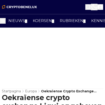
NIEUWS
KOERSEN
RUBRIEKEN
KENNI
▼
▼
▼
Startpagina
Europa
Oekraïense Crypto Exchange
Oekraïense crypto
Liqui Opgeheven