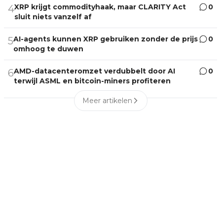
XRP krijgt commodityhaak, maar CLARITY Act
0
4
sluit niets vanzelf af
AI-agents kunnen XRP gebruiken zonder de prijs
0
5
omhoog te duwen
AMD-datacenteromzet verdubbelt door AI
0
6
terwijl ASML en bitcoin-miners profiteren
Meer artikelen