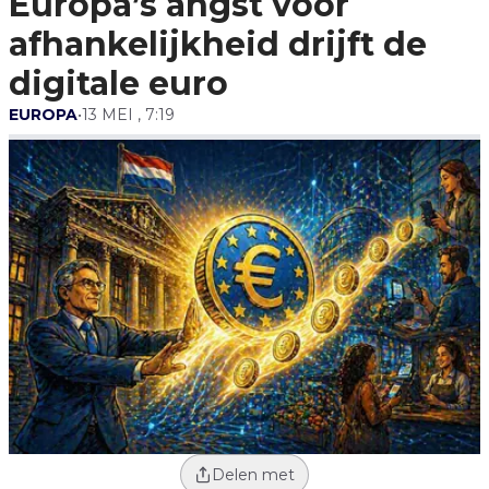
Europa’s angst voor
Euro
afhankelijkheid drijft de
digitale euro
EUROPA
•
13 MEI , 7:19
Delen met