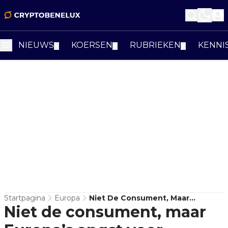
NIEUWS
KOERSEN
RUBRIEKEN
KENNI
▼
▼
▼
Startpagina
Europa
Niet De Consument, Maar
Niet de consument, maar
Europa’s Angst Voor
Afhankelijkheid Drijft De Digitale