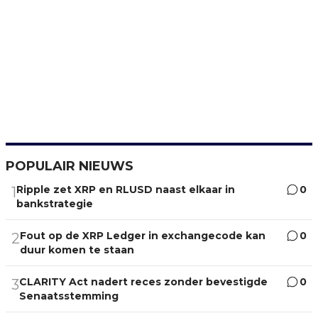
POPULAIR NIEUWS
Ripple zet XRP en RLUSD naast elkaar in
0
1
bankstrategie
Fout op de XRP Ledger in exchangecode kan
0
2
duur komen te staan
CLARITY Act nadert reces zonder bevestigde
0
3
Senaatsstemming