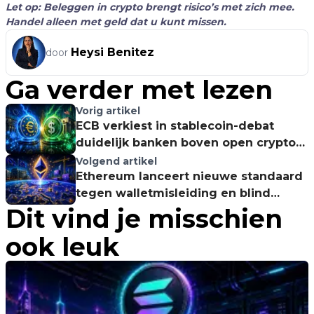
Let op: Beleggen in crypto brengt risico’s met zich mee.
Handel alleen met geld dat u kunt missen.
Heysi Benitez
door
Ga verder met lezen
Vorig artikel
ECB verkiest in stablecoin-debat
duidelijk banken boven open crypto-
rails
Volgend artikel
Ethereum lanceert nieuwe standaard
tegen walletmisleiding en blind
Dit vind je misschien
ondertekenen
ook leuk