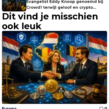
Evangelist Eddy Knoop genoemd bij
Crowd1 terwijl geloof en crypto
Dit vind je misschien
mengen
ook leuk
Europa
0