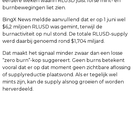
eerdere weken waarin RLUSD juist forse mint- en
burnbewegingen liet zien.
BingX News meldde aanvullend dat er op 1 juni wel
$6,2 miljoen RLUSD was gemint, terwijl de
burnactiviteit op nul stond. De totale RLUSD-supply
werd daarbij genoemd rond $1,704 miljard.
Dat maakt het signaal minder zwaar dan een losse
“zero burn”-kop suggereert. Geen burns betekent
vooral dat er op dat moment geen zichtbare aflossing
of supplyreductie plaatsvond. Als er tegelijk wel
mints zijn, kan de supply alsnog groeien of worden
herverdeeld.