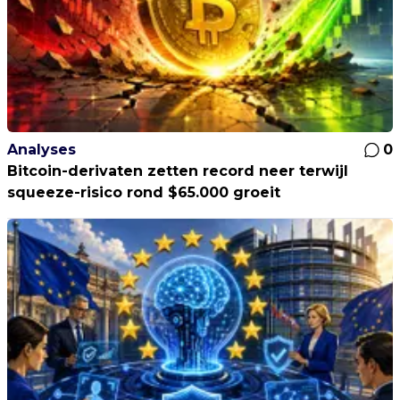
Analyses
0
Bitcoin-derivaten zetten record neer terwijl
squeeze-risico rond $65.000 groeit