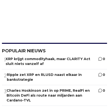
POPULAIR NIEUWS
XRP krijgt commodityhaak, maar CLARITY Act
0
1
sluit niets vanzelf af
Ripple zet XRP en RLUSD naast elkaar in
0
2
bankstrategie
Charles Hoskinson zet in op PRIME, RealFi en
0
3
Bitcoin DeFi als route naar miljarden aan
Cardano-TVL