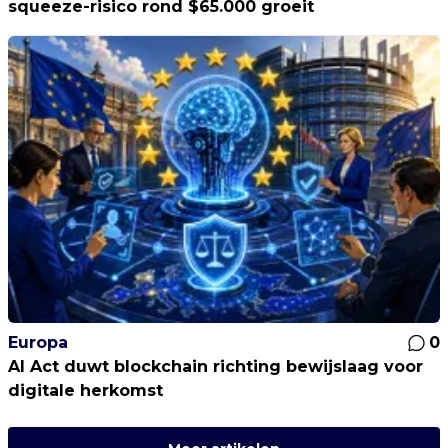
squeeze-risico rond $65.000 groeit
Europa
0
AI Act duwt blockchain richting bewijslaag voor
digitale herkomst