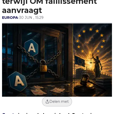
terwijl OM faillissement
aanvraagt
EUROPA
•
30 JUN , 15:29
Delen met