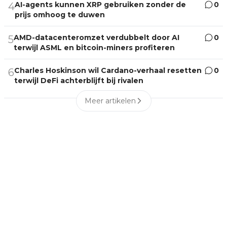
AI-agents kunnen XRP gebruiken zonder de
0
4
prijs omhoog te duwen
AMD-datacenteromzet verdubbelt door AI
0
5
terwijl ASML en bitcoin-miners profiteren
Charles Hoskinson wil Cardano-verhaal resetten
0
6
terwijl DeFi achterblijft bij rivalen
Meer artikelen