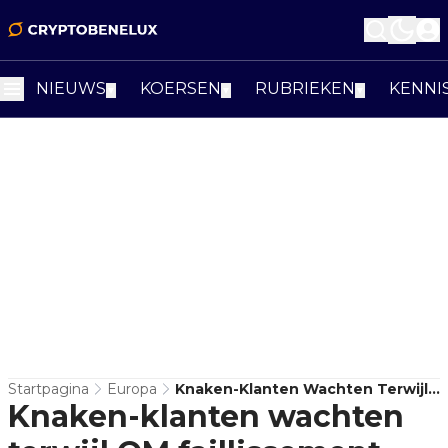
NIEUWS
KOERSEN
RUBRIEKEN
KENNI
▼
▼
▼
Startpagina
Europa
Knaken-Klanten Wachten Terwijl
Knaken-klanten wachten
OM Faillissement Aanvraagt