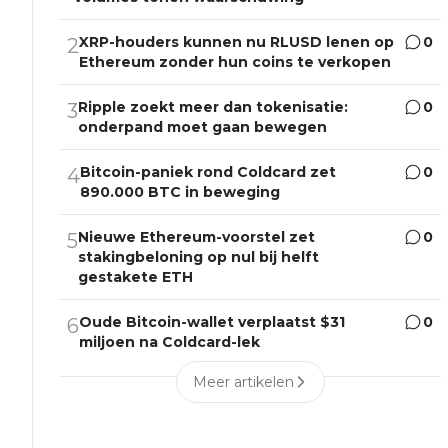
XRP-houders kunnen nu RLUSD lenen op
0
2
Ethereum zonder hun coins te verkopen
Ripple zoekt meer dan tokenisatie:
0
3
onderpand moet gaan bewegen
Bitcoin-paniek rond Coldcard zet
0
4
890.000 BTC in beweging
Nieuwe Ethereum-voorstel zet
0
5
stakingbeloning op nul bij helft
gestakete ETH
Oude Bitcoin-wallet verplaatst $31
0
6
miljoen na Coldcard-lek
Meer artikelen