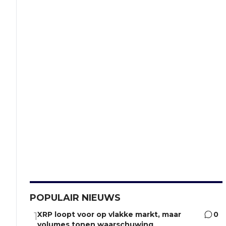
POPULAIR NIEUWS
XRP loopt voor op vlakke markt, maar
0
1
volumes tonen waarschuwing