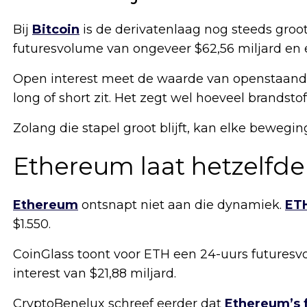
Bij
Bitcoin
is de derivatenlaag nog steeds groot
futuresvolume van ongeveer $62,56 miljard en e
Open interest meet de waarde van openstaande 
long of short zit. Het zegt wel hoeveel brandstof 
Zolang die stapel groot blijft, kan elke bewegin
Ethereum laat hetzelfde
Ethereum
ontsnapt niet aan die dynamiek.
ET
$1.550.
CoinGlass toont voor ETH een 24-uurs futuresv
interest van $21,88 miljard.
CryptoBenelux schreef eerder dat
Ethereum’s 