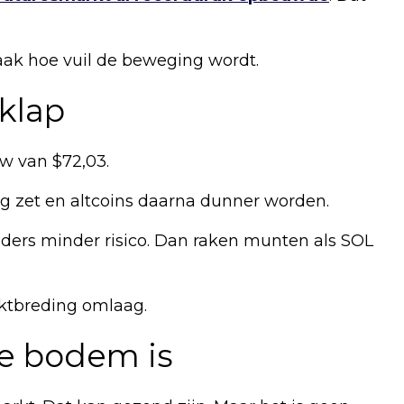
vaak hoe vuil de beweging wordt.
 klap
ow van $72,03.
ng zet en altcoins daarna dunner worden.
aders minder risico. Dan raken munten als SOL
rktbreding omlaag.
e bodem is