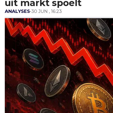
uit markt spoelt
ANALYSES
•
30 JUN , 16:23