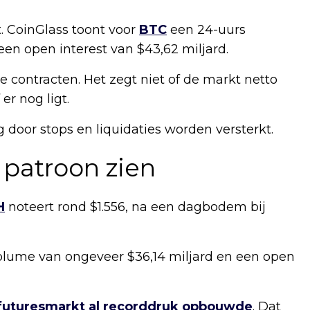
. CoinGlass toont voor
BTC
een 24-uurs
en open interest van $43,62 miljard.
contracten. Het zegt niet of de markt netto
er nog ligt.
g door stops en liquidaties worden versterkt.
 patroon zien
H
noteert rond $1.556, na een dagbodem bij
olume van ongeveer $36,14 miljard en een open
futuresmarkt al recorddruk opbouwde
. Dat