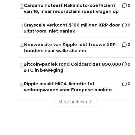
Cardano noteert Nakamoto-coëfficiënt
0
2
van 16, maar recordclaim roept vragen op
Grayscale verkocht $180 miljoen XRP door
0
3
uitstroom, niet paniek
Nepwebsite van Ripple lokt trouwe XRP-
0
4
houders naar walletdrainer
Bitcoin-paniek rond Coldcard zet 890.000
0
5
BTC in beweging
Ripple maakt MiCA-licentie tot
0
6
verkoopwapen voor Europese banken
Meer artikelen