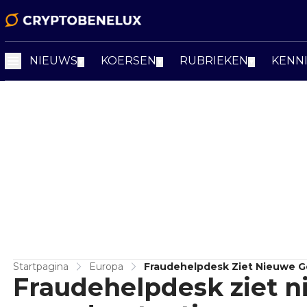
NIEUWS
KOERSEN
RUBRIEKEN
KENN
▼
▼
▼
Startpagina
Europa
Fraudehelpdesk Ziet Nieuwe G
Fraudehelpdesk ziet n