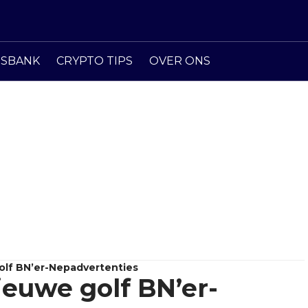
ISBANK
CRYPTO TIPS
OVER ONS
olf BN’er-Nepadvertenties
ieuwe golf BN’er-