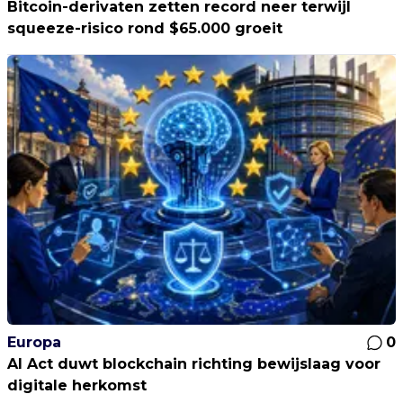
Bitcoin-derivaten zetten record neer terwijl
squeeze-risico rond $65.000 groeit
Europa
0
AI Act duwt blockchain richting bewijslaag voor
digitale herkomst