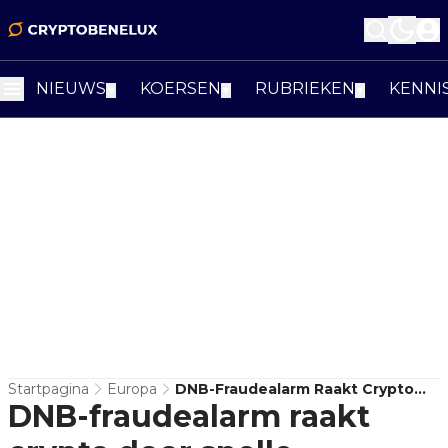
NIEUWS
KOERSEN
RUBRIEKEN
KENNI
▼
▼
▼
Startpagina
Europa
DNB-Fraudealarm Raakt Crypto
DNB-fraudealarm raakt
Door Snelle Betalingen En
Nepplatformen