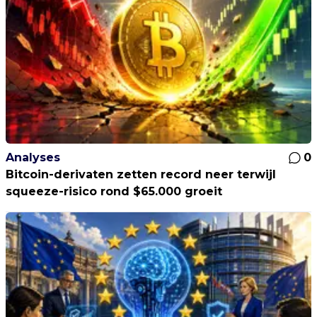
Analyses
0
Bitcoin-derivaten zetten record neer terwijl
squeeze-risico rond $65.000 groeit