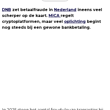
DNB
zet betaalfraude in
Nederland
ineens veel
scherper op de kaart.
MiCA
regelt
cryptoplatformen, maar veel
oplichting
begint
nog steeds bij een gewone bankbetaling.
In 2025 steeg het aantal frauduleuze transacties bij