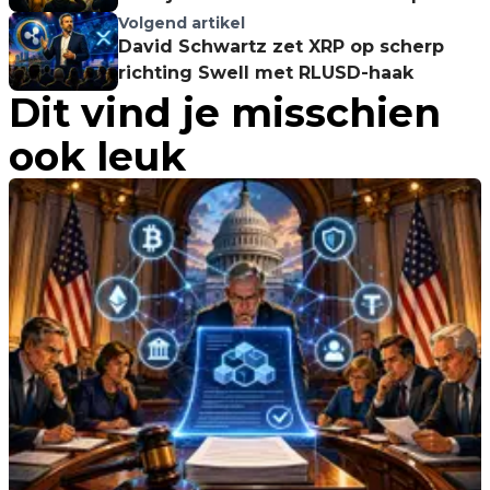
filtert
Volgend artikel
David Schwartz zet XRP op scherp
richting Swell met RLUSD-haak
Dit vind je misschien
ook leuk