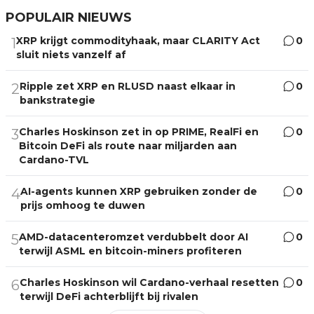
POPULAIR NIEUWS
XRP krijgt commodityhaak, maar CLARITY Act
0
1
sluit niets vanzelf af
Ripple zet XRP en RLUSD naast elkaar in
0
2
bankstrategie
Charles Hoskinson zet in op PRIME, RealFi en
0
3
Bitcoin DeFi als route naar miljarden aan
Cardano-TVL
AI-agents kunnen XRP gebruiken zonder de
0
4
prijs omhoog te duwen
AMD-datacenteromzet verdubbelt door AI
0
5
terwijl ASML en bitcoin-miners profiteren
Charles Hoskinson wil Cardano-verhaal resetten
0
6
terwijl DeFi achterblijft bij rivalen