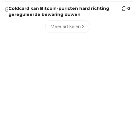
Coldcard kan Bitcoin-puristen hard richting
0
6
gereguleerde bewaring duwen
Meer artikelen