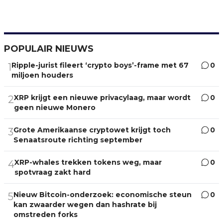
POPULAIR NIEUWS
Ripple-jurist fileert ‘crypto boys’-frame met 67
0
1
miljoen houders
XRP krijgt een nieuwe privacylaag, maar wordt
0
2
geen nieuwe Monero
Grote Amerikaanse cryptowet krijgt toch
0
3
Senaatsroute richting september
XRP-whales trekken tokens weg, maar
0
4
spotvraag zakt hard
Nieuw Bitcoin-onderzoek: economische steun
0
5
kan zwaarder wegen dan hashrate bij
omstreden forks