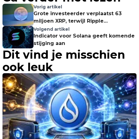
Vorig artikel
Grote investeerder verplaatst 63
miljoen XRP, terwijl Ripple
vooruitgang boekt in rechtszaak
Volgend artikel
Indicator voor Solana geeft komende
stijging aan
Dit vind je misschien
ook leuk