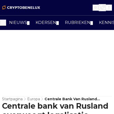
NIEUWS
KOERSEN
RUBRIEKEN
KENNI
▼
▼
▼
Startpagina
Europa
Centrale Bank Van Rusland
Centrale bank van Rusland
Overweegt Legalisatie
Stablecoins, Aldus Rapport