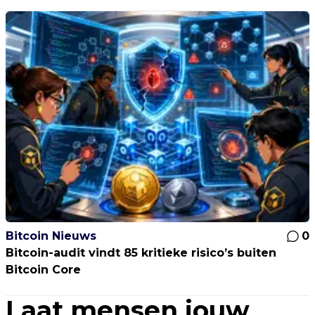
Bitcoin Nieuws
0
Bitcoin-audit vindt 85 kritieke risico’s buiten
Bitcoin Core
Laat mensen jouw