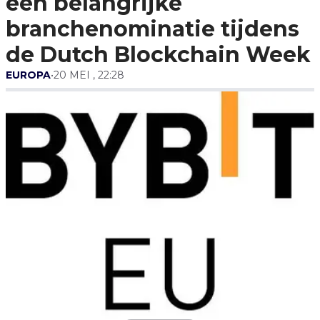
een belangrijke
Week
branchenominatie tijdens
de Dutch Blockchain Week
EUROPA
•
20 MEI , 22:28