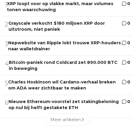
XRP loopt voor op vlakke markt, maar volumes
0
1
tonen waarschuwing
Grayscale verkocht $180 miljoen XRP door
0
2
uitstroom, niet paniek
Nepwebsite van Ripple lokt trouwe XRP-houders
0
3
naar walletdrainer
Bitcoin-paniek rond Coldcard zet 890.000 BTC
0
4
in beweging
Charles Hoskinson wil Cardano-verhaal breken
0
5
om ADA weer zichtbaar te maken
Nieuwe Ethereum-voorstel zet stakingbeloning
0
6
op nul bij helft gestakete ETH
Meer artikelen