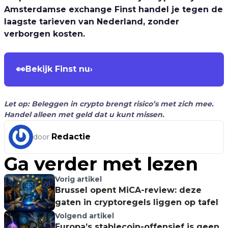
Amsterdamse exchange Finst handel je tegen de
laagste tarieven van Nederland, zonder
verborgen kosten.
👀
Bekijk Finst nu
›
Let op: Beleggen in crypto brengt risico’s met zich mee.
Handel alleen met geld dat u kunt missen.
Redactie
door
Ga verder met lezen
Vorig artikel
Brussel opent MiCA-review: deze
gaten in cryptoregels liggen op tafel
Volgend artikel
Europa’s stablecoin-offensief is geen