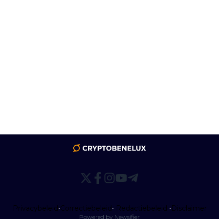
Privacybeleid
•
Correctiebeleid
•
Redactiebeleid
•
Disclaimer
Powered by Newsifier