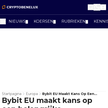
NIEUWS
KOERSEN
RUBRIEKEN
KENNI
▼
▼
▼
Startpagina
Europa
Bybit EU Maakt Kans Op Een
Bybit EU maakt kans op
Belangrijke Branchenominatie
Tijdens De Dutch Blockchain