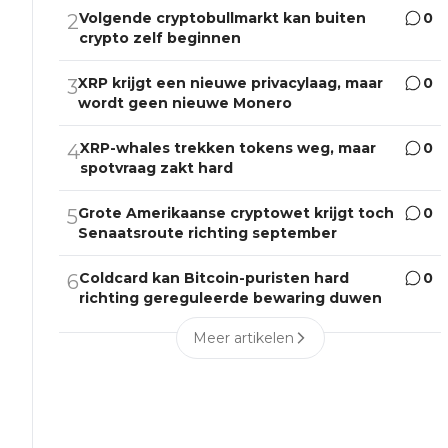
Volgende cryptobullmarkt kan buiten
0
2
crypto zelf beginnen
XRP krijgt een nieuwe privacylaag, maar
0
3
wordt geen nieuwe Monero
XRP-whales trekken tokens weg, maar
0
4
spotvraag zakt hard
Grote Amerikaanse cryptowet krijgt toch
0
5
Senaatsroute richting september
Coldcard kan Bitcoin-puristen hard
0
6
richting gereguleerde bewaring duwen
Meer artikelen