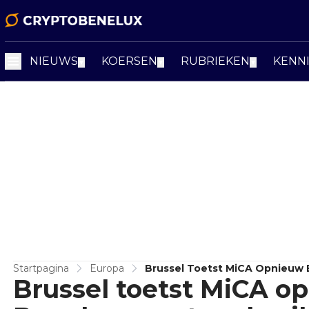
NIEUWS
KOERSEN
RUBRIEKEN
KENN
▼
▼
▼
Startpagina
Europa
Brussel Toetst MiCA Opnieuw 
Brussel toetst MiCA o