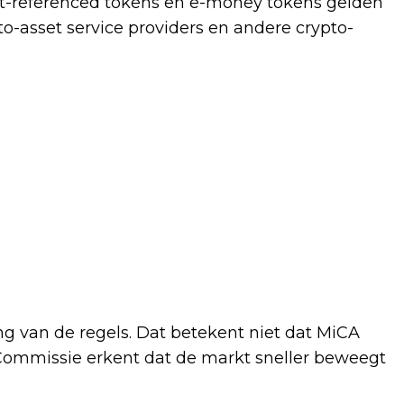
set-referenced tokens en e-money tokens gelden
to-asset service providers en andere crypto-
ng van de regels. Dat betekent niet dat MiCA
Commissie erkent dat de markt sneller beweegt