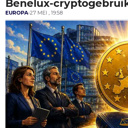
Benelux-cryptogebrui
EUROPA
•
27 MEI , 19:58