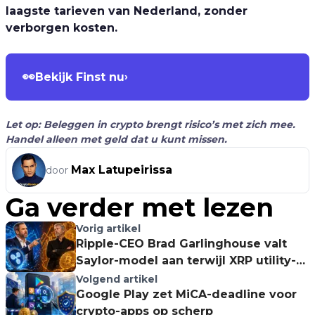
laagste tarieven van Nederland, zonder
verborgen kosten.
👀
Bekijk Finst nu
›
Let op: Beleggen in crypto brengt risico’s met zich mee.
Handel alleen met geld dat u kunt missen.
Max Latupeirissa
door
Ga verder met lezen
Vorig artikel
Ripple-CEO Brad Garlinghouse valt
Saylor-model aan terwijl XRP utility-
verhaal wint
Volgend artikel
Google Play zet MiCA-deadline voor
crypto-apps op scherp