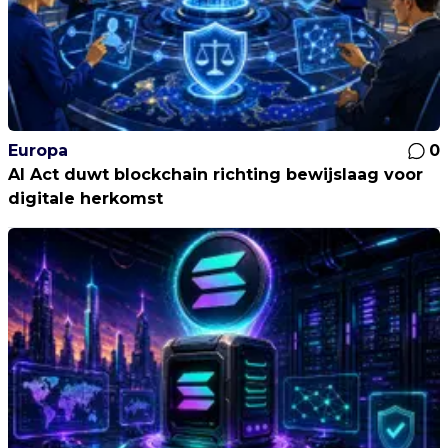
Europa
0
AI Act duwt blockchain richting bewijslaag voor
digitale herkomst