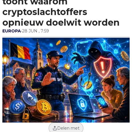
toont waarom
cryptoslachtoffers
opnieuw doelwit worden
EUROPA
•
28 JUN , 7:59
Delen met