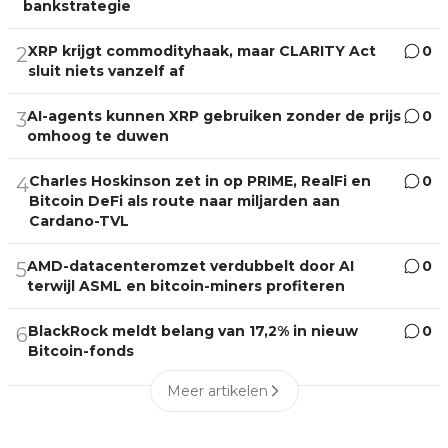
bankstrategie
XRP krijgt commodityhaak, maar CLARITY Act
0
2
sluit niets vanzelf af
AI-agents kunnen XRP gebruiken zonder de prijs
0
3
omhoog te duwen
Charles Hoskinson zet in op PRIME, RealFi en
0
4
Bitcoin DeFi als route naar miljarden aan
Cardano-TVL
AMD-datacenteromzet verdubbelt door AI
0
5
terwijl ASML en bitcoin-miners profiteren
BlackRock meldt belang van 17,2% in nieuw
0
6
Bitcoin-fonds
Meer artikelen