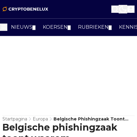
NIEUWS
KOERSEN
RUBRIEKEN
KENNI
▼
▼
▼
Startpagina
Europa
Belgische Phishingzaak Toont
Belgische phishingzaak
Waarom Cryptoslachtoffers
Opnieuw Doelwit Worden