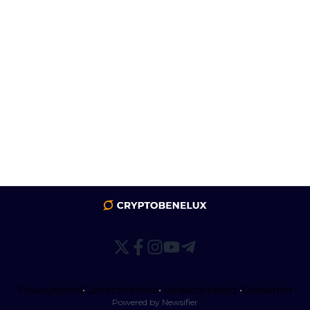
Privacybeleid
•
Correctiebeleid
•
Redactiebeleid
•
Disclaimer
Powered by Newsifier