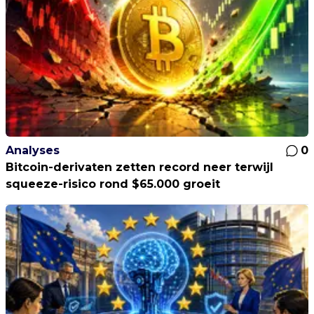
Analyses
0
Bitcoin-derivaten zetten record neer terwijl
squeeze-risico rond $65.000 groeit