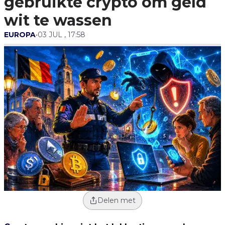
gebruikte crypto om geld
wit te wassen
EUROPA
•
03 JUL , 17:58
Delen met