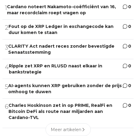
Cardano noteert Nakamoto-coëfficiënt van 16,
0
1
maar recordclaim roept vragen op
Fout op de XRP Ledger in exchangecode kan
0
2
duur komen te staan
CLARITY Act nadert reces zonder bevestigde
0
3
Senaatsstemming
Ripple zet XRP en RLUSD naast elkaar in
0
4
bankstrategie
AI-agents kunnen XRP gebruiken zonder de prijs
0
5
omhoog te duwen
Charles Hoskinson zet in op PRIME, RealFi en
0
6
Bitcoin DeFi als route naar miljarden aan
Cardano-TVL
Meer artikelen