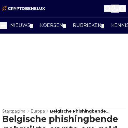
NIEUWS
KOERSEN
RUBRIEKEN
KENNI
▼
▼
▼
Startpagina
Europa
Belgische Phishingbende
Belgische phishingbende
Gebruikte Crypto Om Geld Wit Te
Wassen