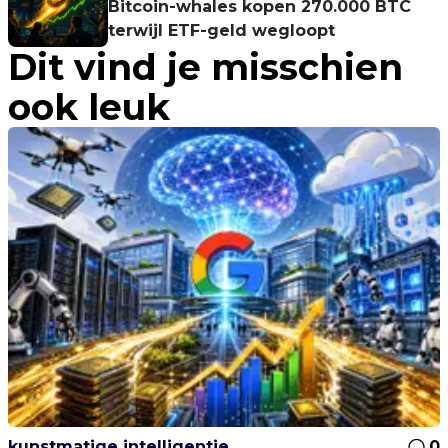
Bitcoin-whales kopen 270.000 BTC
terwijl ETF-geld wegloopt
Dit vind je misschien
ook leuk
kunstmatige intelligentie
0