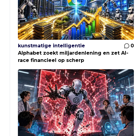
kunstmatige intelligentie
0
Alphabet zoekt miljardenlening en zet AI-
race financieel op scherp