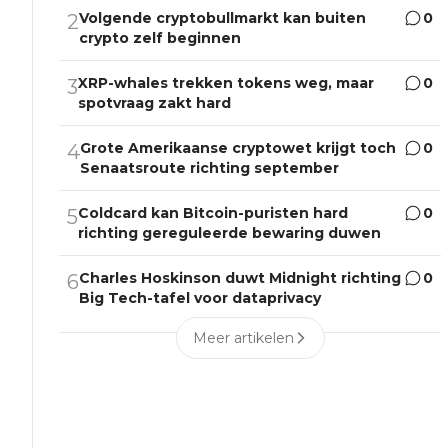
Volgende cryptobullmarkt kan buiten
0
2
crypto zelf beginnen
XRP-whales trekken tokens weg, maar
0
3
spotvraag zakt hard
Grote Amerikaanse cryptowet krijgt toch
0
4
Senaatsroute richting september
Coldcard kan Bitcoin-puristen hard
0
5
richting gereguleerde bewaring duwen
Charles Hoskinson duwt Midnight richting
0
6
Big Tech-tafel voor dataprivacy
Meer artikelen