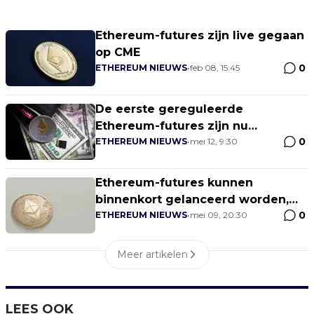
Ethereum-futures zijn live gegaan
op CME
0
ETHEREUM NIEUWS
•
feb 08, 15:45
De eerste gereguleerde
Ethereum-futures zijn nu
0
beschikbaar in de VS op ErisX
ETHEREUM NIEUWS
•
mei 12, 9:30
Ethereum-futures kunnen
binnenkort gelanceerd worden,
0
aldus analist
ETHEREUM NIEUWS
•
mei 09, 20:30
Meer artikelen
LEES OOK