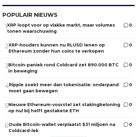
POPULAIR NIEUWS
XRP loopt voor op vlakke markt, maar volumes
0
1
tonen waarschuwing
XRP-houders kunnen nu RLUSD lenen op
0
2
Ethereum zonder hun coins te verkopen
Bitcoin-paniek rond Coldcard zet 890.000 BTC
0
3
in beweging
Ripple zoekt meer dan tokenisatie: onderpand
0
4
moet gaan bewegen
Nieuwe Ethereum-voorstel zet stakingbeloning
0
5
op nul bij helft gestakete ETH
Oude Bitcoin-wallet verplaatst $31 miljoen na
0
6
Coldcard-lek