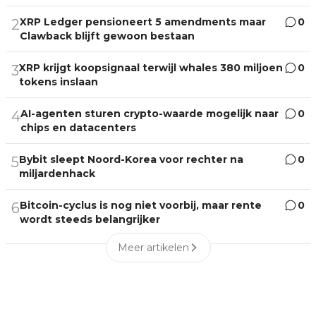
XRP Ledger pensioneert 5 amendments maar
0
2
Clawback blijft gewoon bestaan
XRP krijgt koopsignaal terwijl whales 380 miljoen
0
3
tokens inslaan
AI-agenten sturen crypto-waarde mogelijk naar
0
4
chips en datacenters
Bybit sleept Noord-Korea voor rechter na
0
5
miljardenhack
Bitcoin-cyclus is nog niet voorbij, maar rente
0
6
wordt steeds belangrijker
Meer artikelen