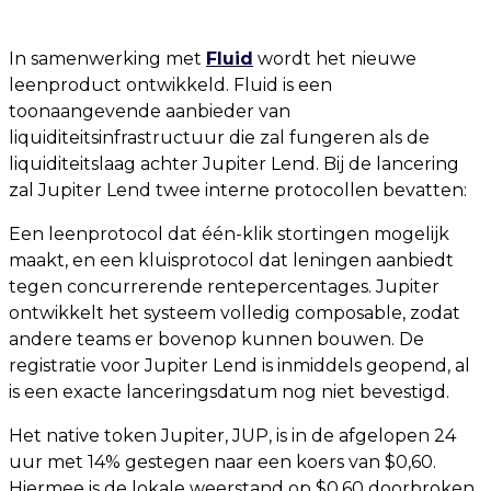
In samenwerking met
Fluid
wordt het nieuwe
leenproduct ontwikkeld. Fluid is een
toonaangevende aanbieder van
liquiditeitsinfrastructuur die zal fungeren als de
liquiditeitslaag achter Jupiter Lend. Bij de lancering
zal Jupiter Lend twee interne protocollen bevatten:
Een leenprotocol dat één-klik stortingen mogelijk
maakt, en een kluisprotocol dat leningen aanbiedt
tegen concurrerende rentepercentages. Jupiter
ontwikkelt het systeem volledig composable, zodat
andere teams er bovenop kunnen bouwen. De
registratie voor Jupiter Lend is inmiddels geopend, al
is een exacte lanceringsdatum nog niet bevestigd.
Het native token Jupiter, JUP, is in de afgelopen 24
uur met 14% gestegen naar een koers van $0,60.
Hiermee is de lokale weerstand op $0,60 doorbroken