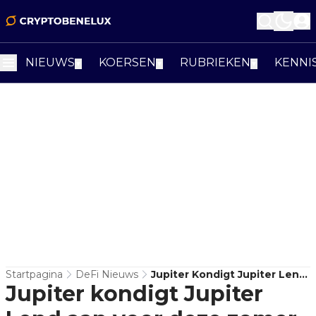
NIEUWS
KOERSEN
RUBRIEKEN
KENNI
▼
▼
▼
Startpagina
DeFi Nieuws
Jupiter Kondigt Jupiter Lend
Jupiter kondigt Jupiter
Aan Voor Deze Zomer