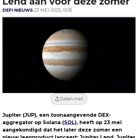
Lend aan voor deze zomer
DEFI NIEUWS
•
23 MEI 2025, 15:55
Delen met
Jupiter (JUP), een toonaangevende DEX-
aggregator op Solana
(SOL)
, heeft op 23 mei
aangekondigd dat het later deze zomer een
nieuw leenproduct lanceert: Jupiter Lend. Jupiter