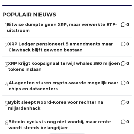
POPULAIR NIEUWS
Bitwise dumpte geen XRP, maar verwerkte ETF-
0
1
uitstroom
XRP Ledger pensioneert 5 amendments maar
0
2
Clawback blijft gewoon bestaan
XRP krijgt koopsignaal terwijl whales 380 miljoen
0
3
tokens inslaan
AI-agenten sturen crypto-waarde mogelijk naar
0
4
chips en datacenters
Bybit sleept Noord-Korea voor rechter na
0
5
miljardenhack
Bitcoin-cyclus is nog niet voorbij, maar rente
0
6
wordt steeds belangrijker