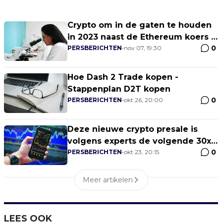
Crypto om in de gaten te houden
in 2023 naast de Ethereum koers -
0
Altcoin seizoen in aantocht!
PERSBERICHTEN
•
nov 07, 19:30
Hoe Dash 2 Trade kopen -
Stappenplan D2T kopen
0
PERSBERICHTEN
•
okt 26, 20:00
Deze nieuwe crypto presale is
volgens experts de volgende 30x
0
trending crypto
PERSBERICHTEN
•
okt 23, 20:15
Meer artikelen
LEES OOK