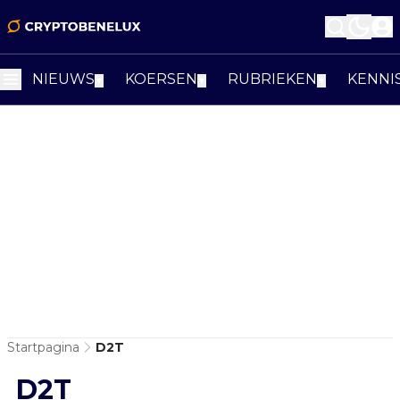
NIEUWS
KOERSEN
RUBRIEKEN
KENNI
▼
▼
▼
Startpagina
D2T
D2T