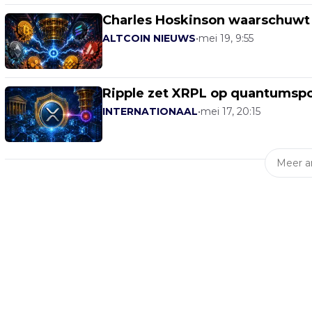
Charles Hoskinson waarschuwt 
ALTCOIN NIEUWS
•
mei 19, 9:55
Ripple zet XRPL op quantumspo
INTERNATIONAAL
•
mei 17, 20:15
Meer ar