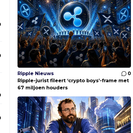
0
0
Ripple Nieuws
0
Ripple-jurist fileert ‘crypto boys’-frame met
67 miljoen houders
0
0