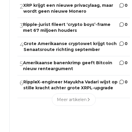
XRP krijgt een nieuwe privacylaag, maar
0
2
wordt geen nieuwe Monero
Ripple-jurist fileert ‘crypto boys’-frame
0
3
met 67 miljoen houders
Grote Amerikaanse cryptowet krijgt toch
0
4
Senaatsroute richting september
Amerikaanse banenkrimp geeft Bitcoin
0
5
nieuw renteargument
RippleX-engineer Mayukha Vadari wijst op
0
6
stille kracht achter grote XRPL-upgrade
Meer artikelen