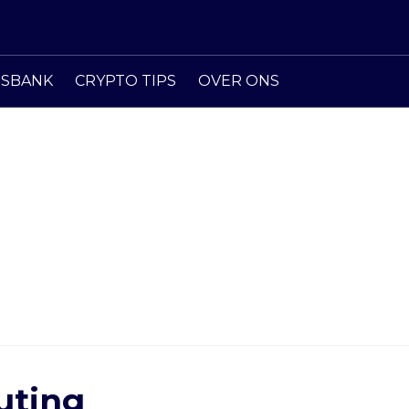
ISBANK
CRYPTO TIPS
OVER ONS
uting