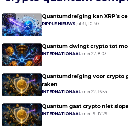
Quantumdreiging kan XRP’s cent
RIPPLE NIEUWS
•
jul 31, 10:40
Quantum dwingt crypto tot moe
INTERNATIONAAL
•
mei 27, 8:03
Quantumdreiging voor crypto gr
raken
INTERNATIONAAL
•
mei 22, 16:54
Quantum gaat crypto niet slop
INTERNATIONAAL
•
mei 19, 17:29