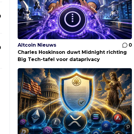
0
Altcoin Nieuws
0
0
Charles Hoskinson duwt Midnight richting
Big Tech-tafel voor dataprivacy