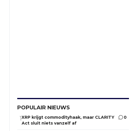
POPULAIR NIEUWS
XRP krijgt commodityhaak, maar CLARITY
0
1
Act sluit niets vanzelf af