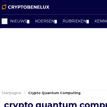
NIEUWS
KOERSEN
RUBRIEKEN
KENN
▼
▼
▼
Startpagina
Crypto Quantum Computing
crypto quantum comp