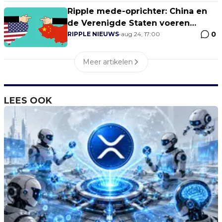
Ripple mede-oprichter: China en
de Verenigde Staten voeren
0
momenteel een technologische
RIPPLE NIEUWS
•
aug 24, 17:00
koude oorlog
Meer artikelen
LEES OOK