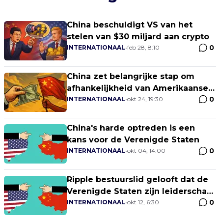
China beschuldigt VS van het
stelen van $30 miljard aan crypto
0
INTERNATIONAAL
•
feb 28, 8:10
China zet belangrijke stap om
afhankelijkheid van Amerikaanse
0
dollar te verminderen
INTERNATIONAAL
•
okt 24, 19:30
China's harde optreden is een
kans voor de Verenigde Staten
0
INTERNATIONAAL
•
okt 04, 14:00
Ripple bestuurslid gelooft dat de
Verenigde Staten zijn leiderschap
0
dreigt te verliezen aan China
INTERNATIONAAL
•
okt 12, 6:30