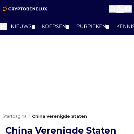
NIEUWS
KOERSEN
RUBRIEKEN
KENNI
▼
▼
▼
Startpagina
China Verenigde Staten
China Verenigde Staten