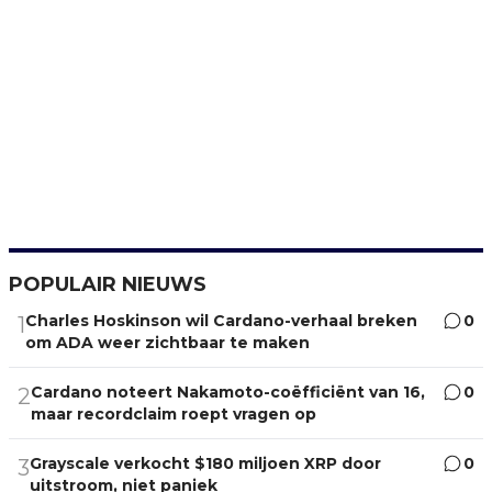
POPULAIR NIEUWS
Charles Hoskinson wil Cardano-verhaal breken
0
1
om ADA weer zichtbaar te maken
Cardano noteert Nakamoto-coëfficiënt van 16,
0
2
maar recordclaim roept vragen op
Grayscale verkocht $180 miljoen XRP door
0
3
uitstroom, niet paniek