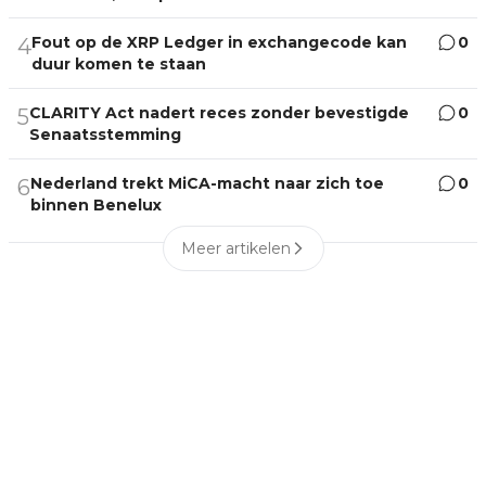
Fout op de XRP Ledger in exchangecode kan
0
4
duur komen te staan
CLARITY Act nadert reces zonder bevestigde
0
5
Senaatsstemming
Nederland trekt MiCA-macht naar zich toe
0
6
binnen Benelux
Meer artikelen