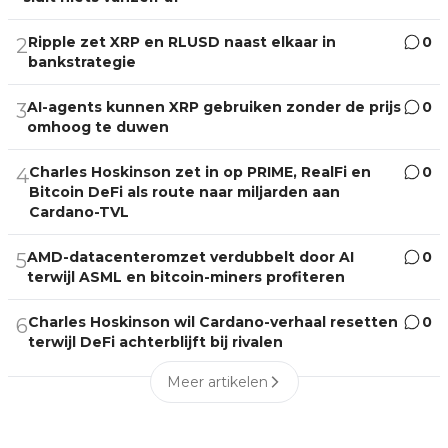
Ripple zet XRP en RLUSD naast elkaar in
0
2
bankstrategie
AI-agents kunnen XRP gebruiken zonder de prijs
0
3
omhoog te duwen
Charles Hoskinson zet in op PRIME, RealFi en
0
4
Bitcoin DeFi als route naar miljarden aan
Cardano-TVL
AMD-datacenteromzet verdubbelt door AI
0
5
terwijl ASML en bitcoin-miners profiteren
Charles Hoskinson wil Cardano-verhaal resetten
0
6
terwijl DeFi achterblijft bij rivalen
Meer artikelen