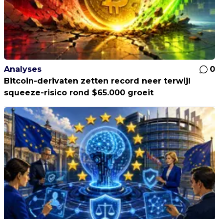
Analyses
0
Bitcoin-derivaten zetten record neer terwijl
squeeze-risico rond $65.000 groeit