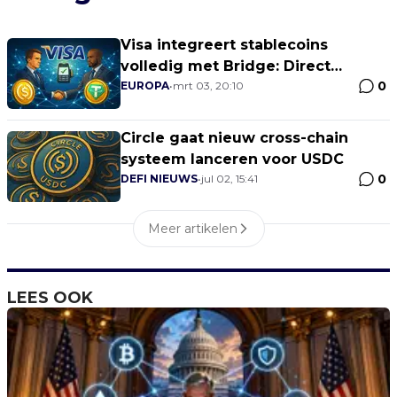
Visa integreert stablecoins
volledig met Bridge: Direct
0
afrekenen in de winkel met USDC
EUROPA
•
mrt 03, 20:10
of USDT
Circle gaat nieuw cross-chain
systeem lanceren voor USDC
0
DEFI NIEUWS
•
jul 02, 15:41
Meer artikelen
LEES OOK