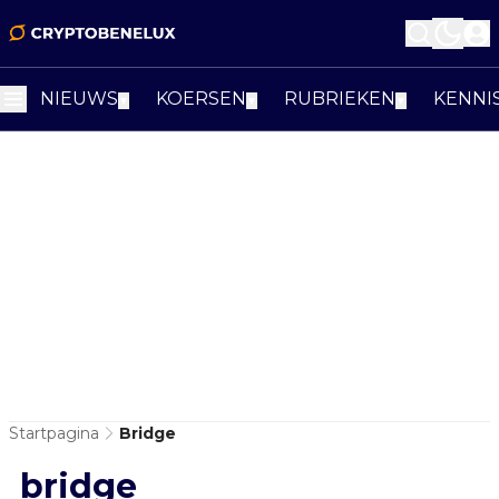
NIEUWS
KOERSEN
RUBRIEKEN
KENNI
▼
▼
▼
Startpagina
Bridge
bridge