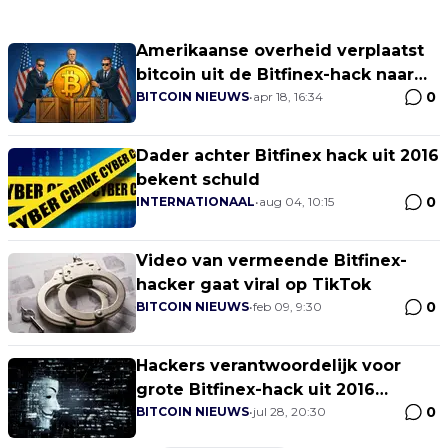
Amerikaanse overheid verplaatst
bitcoin uit de Bitfinex-hack naar
0
Coinbase Prime
BITCOIN NIEUWS
•
apr 18, 16:34
Dader achter Bitfinex hack uit 2016
bekent schuld
0
INTERNATIONAAL
•
aug 04, 10:15
Video van vermeende Bitfinex-
hacker gaat viral op TikTok
0
BITCOIN NIEUWS
•
feb 09, 9:30
Hackers verantwoordelijk voor
grote Bitfinex-hack uit 2016
0
hebben hun Bitcoin verplaatst
BITCOIN NIEUWS
•
jul 28, 20:30