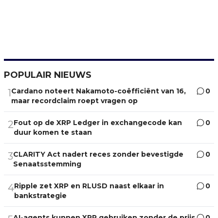
POPULAIR NIEUWS
Cardano noteert Nakamoto-coëfficiënt van 16,
0
1
maar recordclaim roept vragen op
Fout op de XRP Ledger in exchangecode kan
0
2
duur komen te staan
CLARITY Act nadert reces zonder bevestigde
0
3
Senaatsstemming
Ripple zet XRP en RLUSD naast elkaar in
0
4
bankstrategie
AI-agents kunnen XRP gebruiken zonder de prijs
0