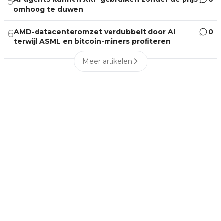
5
omhoog te duwen
AMD-datacenteromzet verdubbelt door AI
0
6
terwijl ASML en bitcoin-miners profiteren
Meer artikelen