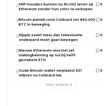
XRP-houders kunnen nu RLUSD lenen op
0
2
Ethereum zonder hun coins te verkopen
Bitcoin-paniek rond Coldcard zet 890.000
0
3
BTC in beweging
Ripple zoekt meer dan tokenisatie:
0
4
onderpand moet gaan bewegen
Nieuwe Ethereum-voorstel zet
0
5
stakingbeloning op nul bij helft
gestakete ETH
Oude Bitcoin-wallet verplaatst $31
0
6
miljoen na Coldcard-lek
Meer artikelen