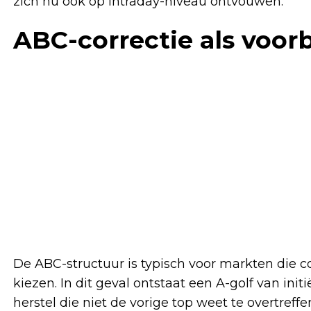
zich nu ook op intraday-niveau ontvouwen.
ABC-correctie als voor
De ABC-structuur is typisch voor markten die c
kiezen. In dit geval ontstaat een A-golf van ini
herstel die niet de vorige top weet te overtreff