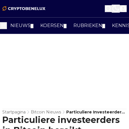
NIEUWS
KOERSEN
RUBRIEKEN
KENNI
▼
▼
▼
Startpagina
Bitcoin Nieuws
Particuliere Investeerders
Particuliere investeerders
In Bitcoin Bereikt
Recordhoogte In De VS En