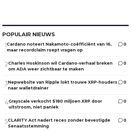
POPULAIR NIEUWS
Cardano noteert Nakamoto-coëfficiënt van 16,
0
1
maar recordclaim roept vragen op
Charles Hoskinson wil Cardano-verhaal breken
0
2
om ADA weer zichtbaar te maken
Nepwebsite van Ripple lokt trouwe XRP-houders
0
3
naar walletdrainer
Grayscale verkocht $180 miljoen XRP door
0
4
uitstroom, niet paniek
CLARITY Act nadert reces zonder bevestigde
0
5
Senaatsstemming