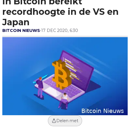
in Bitcoin bereikt
Japan
recordhoogte in de VS en
Japan
BITCOIN NIEUWS
•
17 DEC 2020, 6:30
Delen met