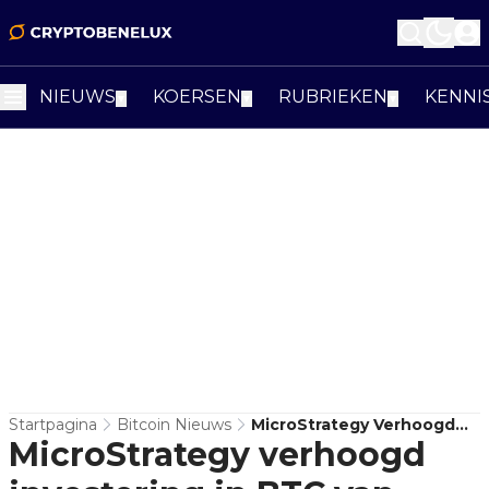
NIEUWS
KOERSEN
RUBRIEKEN
KENNI
▼
▼
▼
Startpagina
Bitcoin Nieuws
MicroStrategy Verhoogd
MicroStrategy verhoogd
Investering In BTC Van
$500 Naar $700