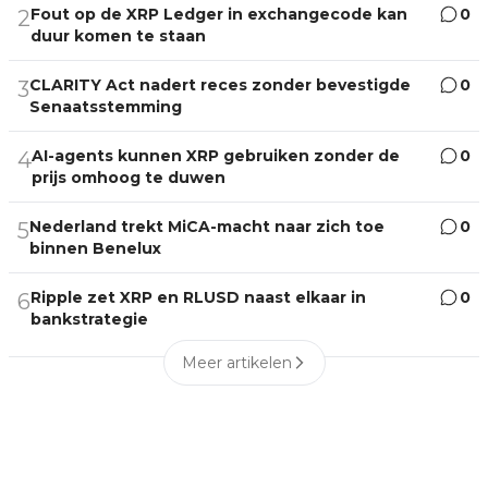
Fout op de XRP Ledger in exchangecode kan
0
2
duur komen te staan
CLARITY Act nadert reces zonder bevestigde
0
3
Senaatsstemming
AI-agents kunnen XRP gebruiken zonder de
0
4
prijs omhoog te duwen
Nederland trekt MiCA-macht naar zich toe
0
5
binnen Benelux
Ripple zet XRP en RLUSD naast elkaar in
0
6
bankstrategie
Meer artikelen