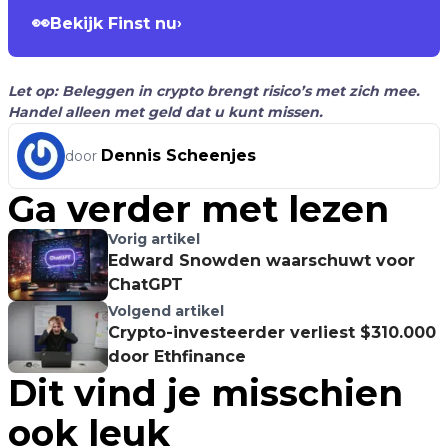
👀
Bekijk Finst nu
›
Let op: Beleggen in crypto brengt risico’s met zich mee.
Handel alleen met geld dat u kunt missen.
Dennis Scheenjes
door
Ga verder met lezen
Vorig artikel
Edward Snowden waarschuwt voor
ChatGPT
Volgend artikel
Crypto-investeerder verliest $310.000
door Ethfinance
Dit vind je misschien
ook leuk