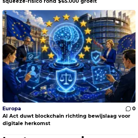
squeeze-risico rond $65.000 groeit
Europa
0
AI Act duwt blockchain richting bewijslaag voor
digitale herkomst