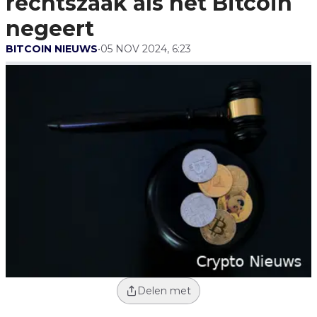
rechtszaak als het Bitcoin
negeert
BITCOIN NIEUWS
•
05 NOV 2024, 6:23
Delen met