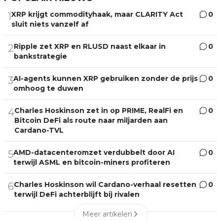
XRP krijgt commodityhaak, maar CLARITY Act
0
1
sluit niets vanzelf af
Ripple zet XRP en RLUSD naast elkaar in
0
2
bankstrategie
AI-agents kunnen XRP gebruiken zonder de prijs
0
3
omhoog te duwen
Charles Hoskinson zet in op PRIME, RealFi en
0
4
Bitcoin DeFi als route naar miljarden aan
Cardano-TVL
AMD-datacenteromzet verdubbelt door AI
0
5
terwijl ASML en bitcoin-miners profiteren
Charles Hoskinson wil Cardano-verhaal resetten
0
6
terwijl DeFi achterblijft bij rivalen
Meer artikelen