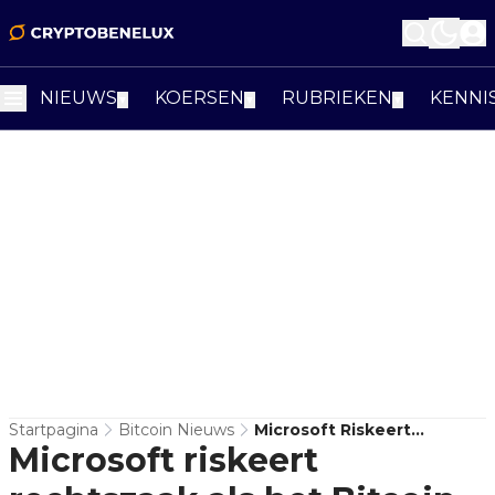
NIEUWS
KOERSEN
RUBRIEKEN
KENNI
▼
▼
▼
Startpagina
Bitcoin Nieuws
Microsoft Riskeert
Microsoft riskeert
Rechtszaak Als Het Bitcoin
Negeert