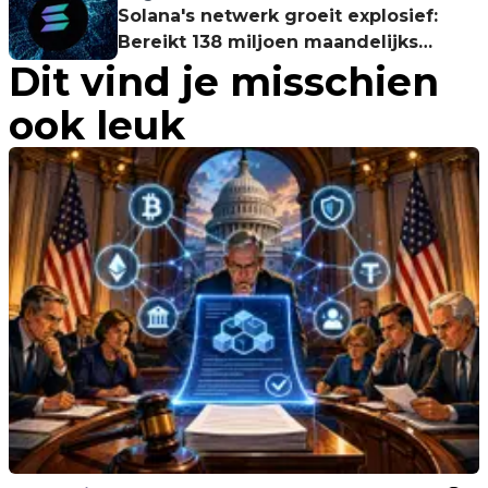
Solana's netwerk groeit explosief:
Bereikt 138 miljoen maandelijks
Dit vind je misschien
actieve adressen
ook leuk