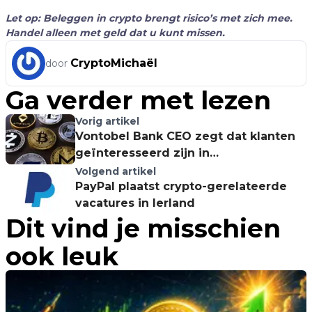
Let op: Beleggen in crypto brengt risico’s met zich mee.
Handel alleen met geld dat u kunt missen.
CryptoMichaël
door
Ga verder met lezen
Vorig artikel
Vontobel Bank CEO zegt dat klanten
geïnteresseerd zijn in
cryptocurrencies
Volgend artikel
PayPal plaatst crypto-gerelateerde
vacatures in Ierland
Dit vind je misschien
ook leuk