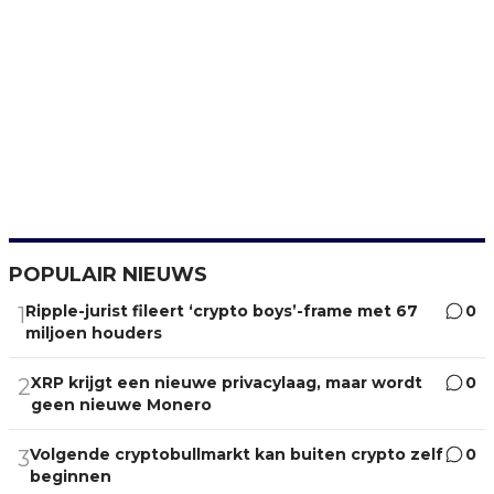
POPULAIR NIEUWS
Ripple-jurist fileert ‘crypto boys’-frame met 67
0
1
miljoen houders
XRP krijgt een nieuwe privacylaag, maar wordt
0
2
geen nieuwe Monero
Volgende cryptobullmarkt kan buiten crypto zelf
0
3
beginnen