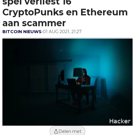
spel verliest 16
Aan Scammer
CryptoPunks en Ethereum
aan scammer
BITCOIN NIEUWS
•
01 AUG 2021, 21:27
Delen met