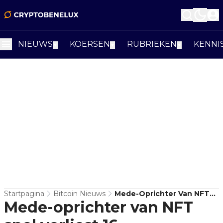
NIEUWS
KOERSEN
RUBRIEKEN
KENNI
▼
▼
▼
Startpagina
Bitcoin Nieuws
Mede-Oprichter Van NFT
Mede-oprichter van NFT
Spel Verliest 16
CryptoPunks En Ethereum