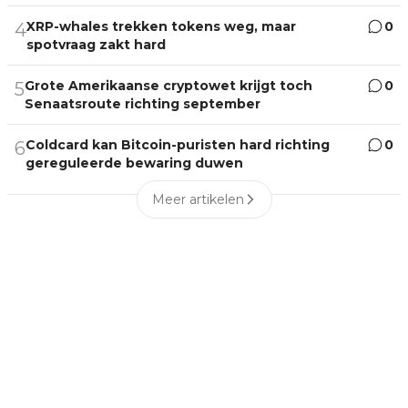
XRP-whales trekken tokens weg, maar
0
4
spotvraag zakt hard
Grote Amerikaanse cryptowet krijgt toch
0
5
Senaatsroute richting september
Coldcard kan Bitcoin-puristen hard richting
0
6
gereguleerde bewaring duwen
Meer artikelen