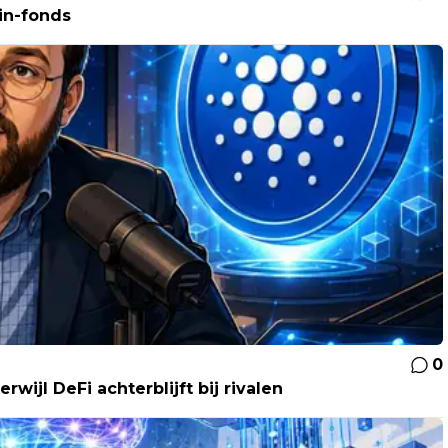
in-fonds
0
wijl DeFi achterblijft bij rivalen