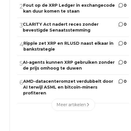
Fout op de XRP Ledger in exchangecode
0
2
kan duur komen te staan
CLARITY Act nadert reces zonder
0
3
bevestigde Senaatsstemming
Ripple zet XRP en RLUSD naast elkaar in
0
4
bankstrategie
AI-agents kunnen XRP gebruiken zonder
0
5
de prijs omhoog te duwen
AMD-datacenteromzet verdubbelt door
0
6
AI terwijl ASML en bitcoin-miners
profiteren
Meer artikelen