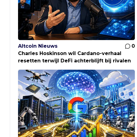
Altcoin Nieuws
0
Charles Hoskinson wil Cardano-verhaal
resetten terwijl DeFi achterblijft bij rivalen