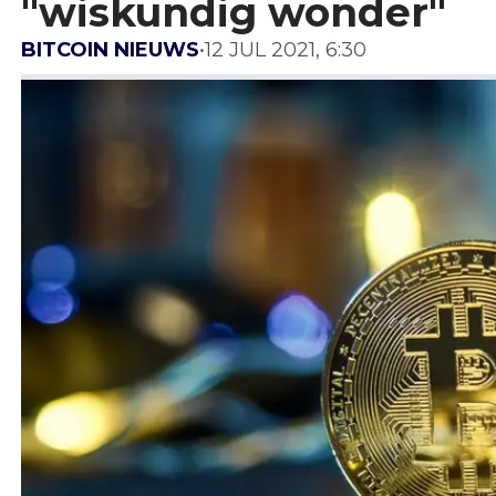
"wiskundig wonder"
BITCOIN NIEUWS
•
12 JUL 2021, 6:30