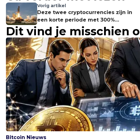
Vorig artikel
Deze twee cryptocurrencies zijn in
een korte periode met 300%
Dit vind je misschien 
gestegen
Bitcoin Nieuws