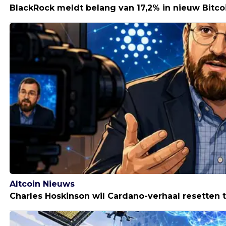
BlackRock meldt belang van 17,2% in nieuw Bitco
Altcoin Nieuws
Charles Hoskinson wil Cardano-verhaal resetten ter