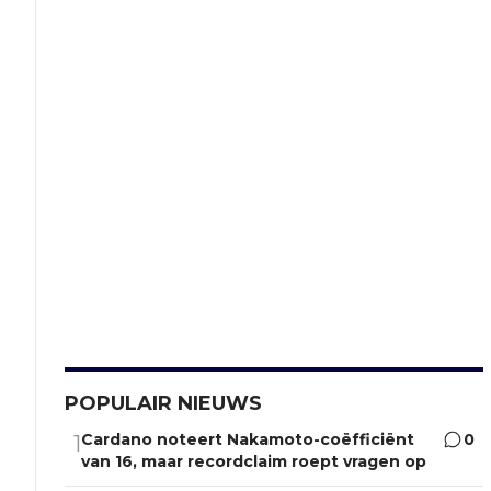
POPULAIR NIEUWS
Cardano noteert Nakamoto-coëfficiënt
0
1
van 16, maar recordclaim roept vragen op