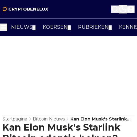
NIEUWS
KOERSEN
RUBRIEKEN
KENNI
▼
▼
▼
Startpagina
Bitcoin Nieuws
Kan Elon Musk's Starlink
Kan Elon Musk's Starlink
Bitcoin Adoptie Helpen?