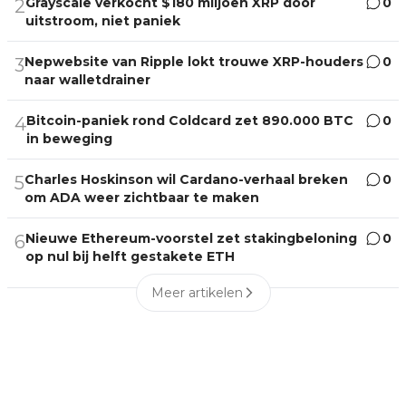
Grayscale verkocht $180 miljoen XRP door
0
2
uitstroom, niet paniek
Nepwebsite van Ripple lokt trouwe XRP-houders
0
3
naar walletdrainer
Bitcoin-paniek rond Coldcard zet 890.000 BTC
0
4
in beweging
Charles Hoskinson wil Cardano-verhaal breken
0
5
om ADA weer zichtbaar te maken
Nieuwe Ethereum-voorstel zet stakingbeloning
0
6
op nul bij helft gestakete ETH
Meer artikelen