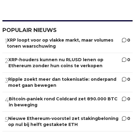
POPULAIR NIEUWS
XRP loopt voor op vlakke markt, maar volumes
0
1
tonen waarschuwing
XRP-houders kunnen nu RLUSD lenen op
0
2
Ethereum zonder hun coins te verkopen
Ripple zoekt meer dan tokenisatie: onderpand
0
3
moet gaan bewegen
Bitcoin-paniek rond Coldcard zet 890.000 BTC
0
4
in beweging
Nieuwe Ethereum-voorstel zet stakingbeloning
0
5
op nul bij helft gestakete ETH