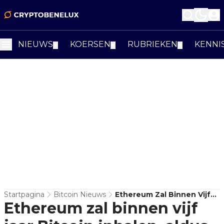
NIEUWS
KOERSEN
RUBRIEKEN
KENNI
▼
▼
▼
Startpagina
Bitcoin Nieuws
Ethereum Zal Binnen Vijf
Ethereum zal binnen vijf
Jaar Bitcoin Inhalen, Aldus
1confirmation-CEO