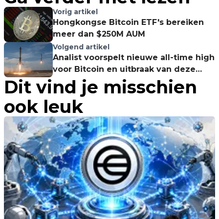
Vorig artikel
Hongkongse Bitcoin ETF's bereiken
meer dan $250M AUM
Volgend artikel
Analist voorspelt nieuwe all-time high
voor Bitcoin en uitbraak van deze
Dit vind je misschien
altcoin
ook leuk