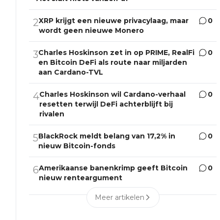
XRP krijgt een nieuwe privacylaag, maar
0
2
wordt geen nieuwe Monero
Charles Hoskinson zet in op PRIME, RealFi
0
3
en Bitcoin DeFi als route naar miljarden
aan Cardano-TVL
Charles Hoskinson wil Cardano-verhaal
0
4
resetten terwijl DeFi achterblijft bij
rivalen
BlackRock meldt belang van 17,2% in
0
5
nieuw Bitcoin-fonds
Amerikaanse banenkrimp geeft Bitcoin
0
6
nieuw renteargument
Meer artikelen