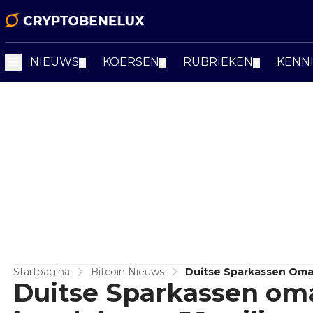
NIEUWS
KOERSEN
RUBRIEKEN
KENN
▼
▼
▼
Startpagina
Bitcoin Nieuws
Duitse Sparkassen Omar
Duitse Sparkassen oma
2026!