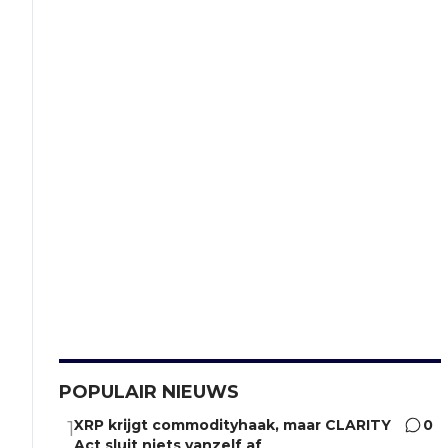
POPULAIR NIEUWS
XRP krijgt commodityhaak, maar CLARITY
0
1
Act sluit niets vanzelf af