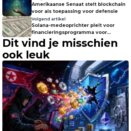
Amerikaanse Senaat stelt blockchain
voor als toepassing voor defensie
Volgend artikel
Solana-medeoprichter pleit voor
financieringsprogramma voor
Dit vind je misschien
memecoins
ook leuk