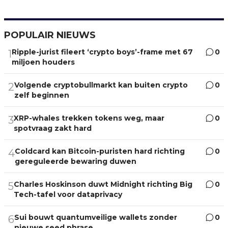
POPULAIR NIEUWS
Ripple-jurist fileert ‘crypto boys’-frame met 67
0
1
miljoen houders
Volgende cryptobullmarkt kan buiten crypto
0
2
zelf beginnen
XRP-whales trekken tokens weg, maar
0
3
spotvraag zakt hard
Coldcard kan Bitcoin-puristen hard richting
0
4
gereguleerde bewaring duwen
Charles Hoskinson duwt Midnight richting Big
0
5
Tech-tafel voor dataprivacy
Sui bouwt quantumveilige wallets zonder
0
6
nieuwe seed phrase