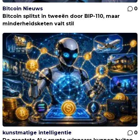
Bitcoin Nieuws
0
Bitcoin splitst in tweeën door BIP-110, maar
minderheidsketen valt stil
kunstmatige intelligentie
0