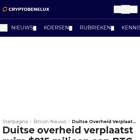
NIEUWS
KOERSEN
RUBRIEKEN
KENNI
▼
▼
▼
Startpagina
Bitcoin Nieuws
Duitse Overheid Verplaatst
Duitse overheid verplaatst
Ruim $915 Miljoen Aan BTC
In 24 Uur Tijd