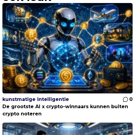
kunstmatige intelligentie
0
De grootste AI x crypto-winnaars kunnen buiten
crypto noteren