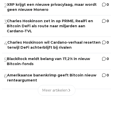
XRP krijgt een nieuwe privacylaag, maar wordt
0
2
geen nieuwe Monero
Charles Hoskinson zet in op PRIME, RealFi en
0
3
Bitcoin DeFi als route naar miljarden aan
Cardano-TVL
Charles Hoskinson wil Cardano-verhaal resetten
0
4
terwijl DeFi achterblijft bij rivalen
BlackRock meldt belang van 17,2% in nieuw
0
5
Bitcoin-fonds
Amerikaanse banenkrimp geeft Bitcoin nieuw
0
6
renteargument
Meer artikelen