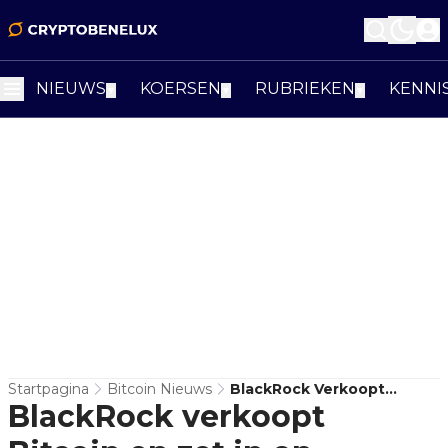
NIEUWS
KOERSEN
RUBRIEKEN
KENNI
▼
▼
▼
Startpagina
Bitcoin Nieuws
BlackRock Verkoopt
BlackRock verkoopt
Bitcoin En Zet In Op
Ethereum - Startsignaal