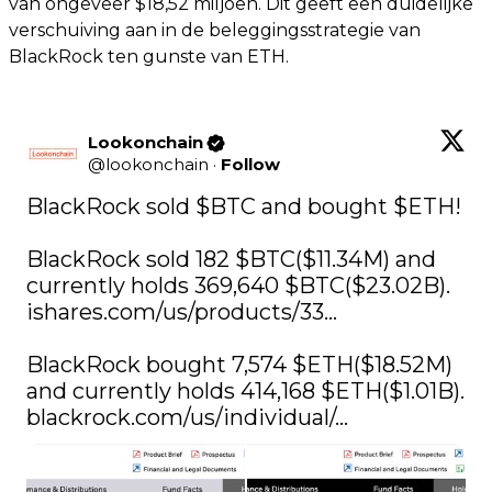
van ongeveer $18,52 miljoen. Dit geeft een duidelijke
verschuiving aan in de beleggingsstrategie van
BlackRock ten gunste van ETH.
Lookonchain
@
lookonchain
·
Follow
BlackRock sold 
$BTC
 and bought 
$ETH
!

BlackRock sold 182 
$BTC
($11.34M) and 
currently holds 369,640 
$BTC
ishares.com/us/products/33…
BlackRock bought 7,574 
$ETH
($18.52M) 
and currently holds 414,168 
$ETH
blackrock.com/us/individual/…