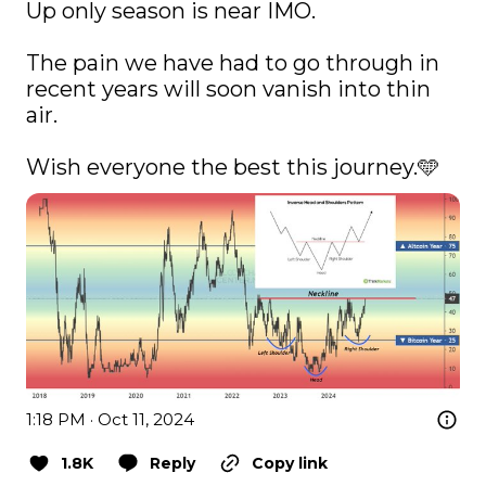
Up only season is near IMO.

The pain we have had to go through in 
recent years will soon vanish into thin 
air.

Wish everyone the best this journey.🩵 
1:18 PM · Oct 11, 2024
1.8K
Reply
Copy link