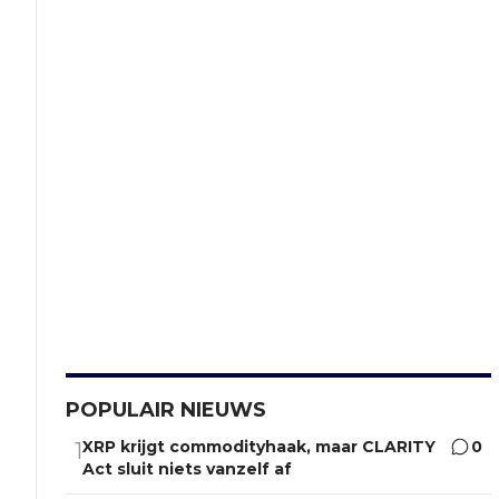
POPULAIR NIEUWS
XRP krijgt commodityhaak, maar CLARITY
0
1
Act sluit niets vanzelf af