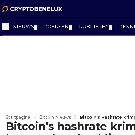
NIEUWS
KOERSEN
RUBRIEKEN
KENN
▼
▼
▼
Startpagina
Bitcoin Nieuws
Bitcoin's Hashrate Kri
Bitcoin's hashrate kr
Pijn