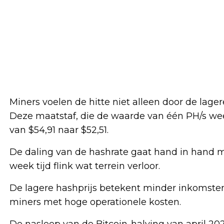
Miners voelen de hitte niet alleen door de lage
Deze maatstaf, die de waarde van één PH/s we
van $54,91 naar $52,51.
De daling van de hashrate gaat hand in hand met
week tijd flink wat terrein verloor.
De lagere hashprijs betekent minder inkomsten 
miners met hoge operationele kosten.
De nasleep van de Bitcoin-halving van april 2