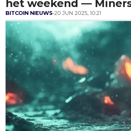
het weekend — Miners 
BITCOIN NIEUWS
•
20 JUN 2025, 10:21