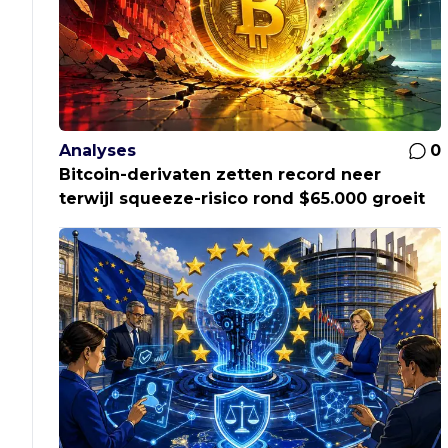
Analyses
0
Bitcoin-derivaten zetten record neer
terwijl squeeze-risico rond $65.000 groeit