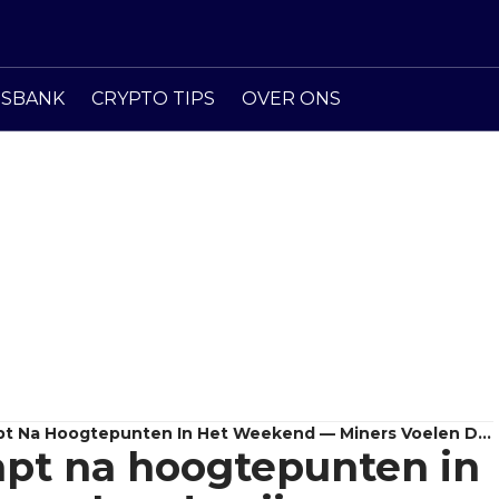
ISBANK
CRYPTO TIPS
OVER ONS
mpt Na Hoogtepunten In Het Weekend — Miners Voelen De
impt na hoogtepunten in