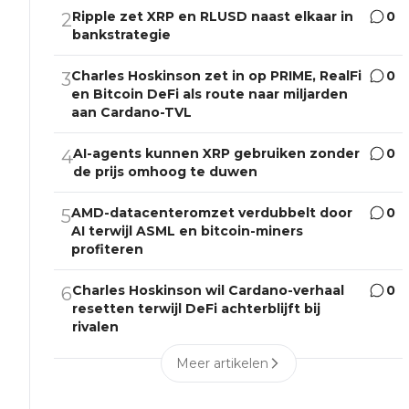
Ripple zet XRP en RLUSD naast elkaar in
0
2
bankstrategie
Charles Hoskinson zet in op PRIME, RealFi
0
3
en Bitcoin DeFi als route naar miljarden
aan Cardano-TVL
AI-agents kunnen XRP gebruiken zonder
0
4
de prijs omhoog te duwen
AMD-datacenteromzet verdubbelt door
0
5
AI terwijl ASML en bitcoin-miners
profiteren
Charles Hoskinson wil Cardano-verhaal
0
6
resetten terwijl DeFi achterblijft bij
rivalen
Meer artikelen