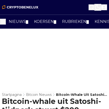
NIEUWS
KOERSEN
RUBRIEKEN
KENNI
▼
▼
▼
Startpagina
Bitcoin Nieuws
Bitcoin-Whale Uit Satoshi-
Bitcoin-whale uit Satoshi-
Tijdperk Stuurt $200
Miljoen Aan BTC Naar OTC-