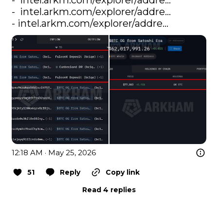
-  
intel.arkm.com/explorer/addre…
-  
intel.arkm.com/explorer/addre…
- 
intel.arkm.com/explorer/addre…
12:18 AM · May 25, 2026
51
Reply
Copy link
Read 4 replies