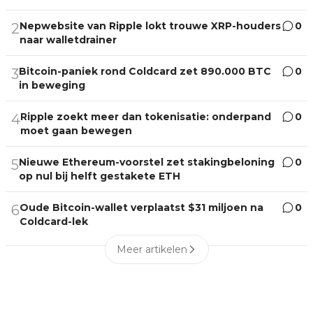
Nepwebsite van Ripple lokt trouwe XRP-houders
0
2
naar walletdrainer
Bitcoin-paniek rond Coldcard zet 890.000 BTC
0
3
in beweging
Ripple zoekt meer dan tokenisatie: onderpand
0
4
moet gaan bewegen
Nieuwe Ethereum-voorstel zet stakingbeloning
0
5
op nul bij helft gestakete ETH
Oude Bitcoin-wallet verplaatst $31 miljoen na
0
6
Coldcard-lek
Meer artikelen