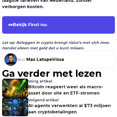
laagste tarieven van Nederland, zonder
verborgen kosten.
👀
Bekijk Finst nu
›
Let op: Beleggen in crypto brengt risico’s met zich mee.
Handel alleen met geld dat u kunt missen.
Max Latupeirissa
door
Ga verder met lezen
Vorig artikel
Bitcoin reageert weer als macro-
asset door olie en ETF-stromen
Volgend artikel
AI-agents verwerkten al $73 miljoen
aan cryptobetalingen