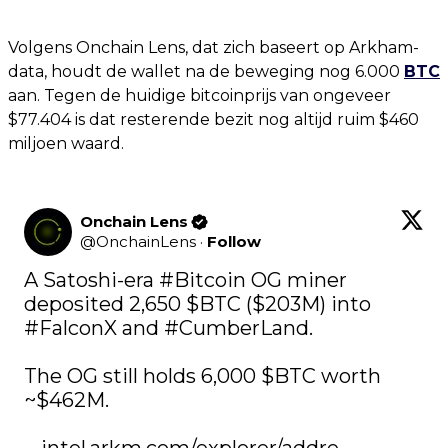
Volgens Onchain Lens, dat zich baseert op Arkham-
data, houdt de wallet na de beweging nog 6.000
BTC
aan. Tegen de huidige bitcoinprijs van ongeveer
$77.404 is dat resterende bezit nog altijd ruim $460
miljoen waard.
Onchain Lens
@
OnchainLens
·
Follow
A Satoshi-era 
#Bitcoin
 OG miner 
deposited 2,650 
$BTC
 ($203M) into 
#FalconX
 and 
#CumberLand
.

The OG still holds 6,000 
$BTC
 worth 
~$462M.
