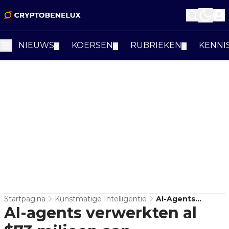
NIEUWS
KOERSEN
RUBRIEKEN
KENNI
▼
▼
▼
Startpagina
Kunstmatige Intelligentie
AI-Agents
AI-agents verwerkten al
Verwerkten Al
$73 Miljoen Aan