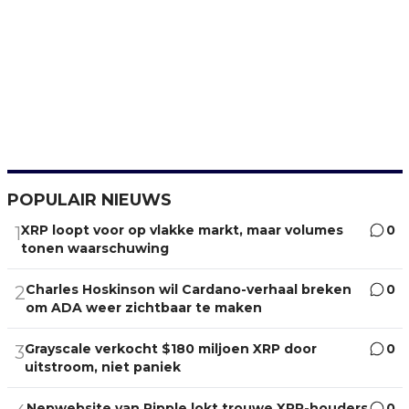
POPULAIR NIEUWS
XRP loopt voor op vlakke markt, maar volumes
0
1
tonen waarschuwing
Charles Hoskinson wil Cardano-verhaal breken
0
2
om ADA weer zichtbaar te maken
Grayscale verkocht $180 miljoen XRP door
0
3
uitstroom, niet paniek
Nepwebsite van Ripple lokt trouwe XRP-houders
0