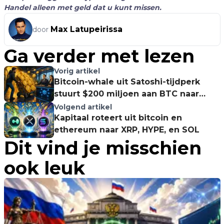
Handel alleen met geld dat u kunt missen.
Max Latupeirissa
door
Ga verder met lezen
Vorig artikel
Bitcoin-whale uit Satoshi-tijdperk
stuurt $200 miljoen aan BTC naar
OTC-partijen
Volgend artikel
Kapitaal roteert uit bitcoin en
ethereum naar XRP, HYPE, en SOL
Dit vind je misschien
ook leuk