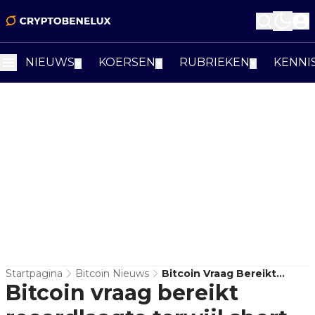
NIEUWS
KOERSEN
RUBRIEKEN
KENNI
▼
▼
▼
Startpagina
Bitcoin Nieuws
Bitcoin Vraag Bereikt
Bitcoin vraag bereikt
Recordlaagte Terwijl
Short-Termholders