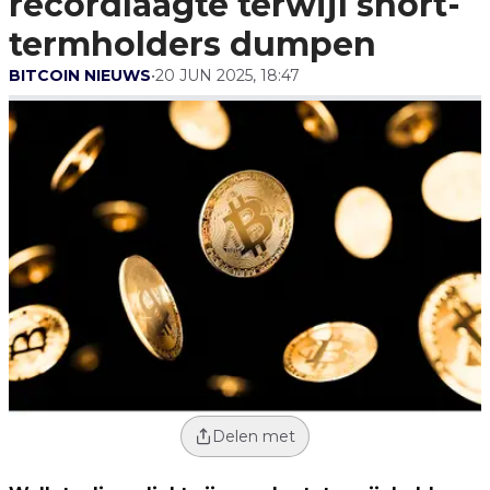
recordlaagte terwijl short-
Dumpen
termholders dumpen
BITCOIN NIEUWS
•
20 JUN 2025, 18:47
Delen met