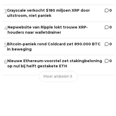
Grayscale verkocht $180 miljoen XRP door
0
3
uitstroom, niet paniek
Nepwebsite van Ripple lokt trouwe XRP-
0
4
houders naar walletdrainer
Bitcoin-paniek rond Coldcard zet 890.000 BTC
0
5
in beweging
Nieuwe Ethereum-voorstel zet stakingbeloning
0
6
op nul bij helft gestakete ETH
Meer artikelen