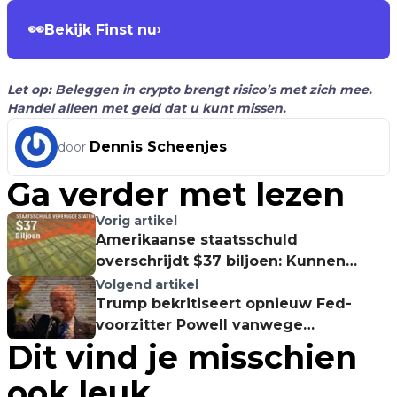
👀
Bekijk Finst nu
›
Let op: Beleggen in crypto brengt risico’s met zich mee.
Handel alleen met geld dat u kunt missen.
Dennis Scheenjes
door
Ga verder met lezen
Vorig artikel
Amerikaanse staatsschuld
overschrijdt $37 biljoen: Kunnen
Bitcoin en stablecoins redding
Volgend artikel
brengen?
Trump bekritiseert opnieuw Fed-
voorzitter Powell vanwege
Dit vind je misschien
rentebeleid – Is deze situatie
onhoudbaar?
ook leuk