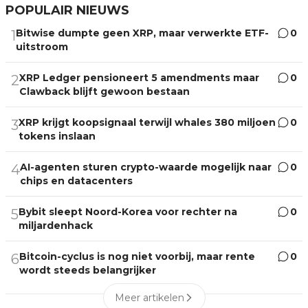
POPULAIR NIEUWS
Bitwise dumpte geen XRP, maar verwerkte ETF-
0
1
uitstroom
XRP Ledger pensioneert 5 amendments maar
0
2
Clawback blijft gewoon bestaan
XRP krijgt koopsignaal terwijl whales 380 miljoen
0
3
tokens inslaan
AI-agenten sturen crypto-waarde mogelijk naar
0
4
chips en datacenters
Bybit sleept Noord-Korea voor rechter na
0
5
miljardenhack
Bitcoin-cyclus is nog niet voorbij, maar rente
0
6
wordt steeds belangrijker
Meer artikelen