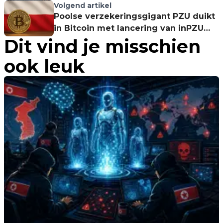
Bitcoin’s toekomst – Tijd voor actie?
Volgend artikel
Poolse verzekeringsgigant PZU duikt
in Bitcoin met lancering van inPZU
Dit vind je misschien
Bitcoin-fonds
ook leuk