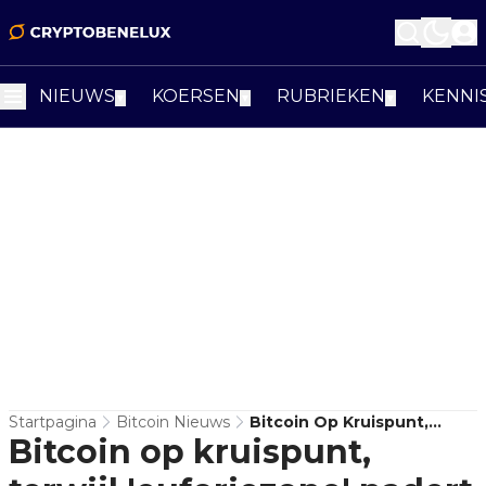
NIEUWS
KOERSEN
RUBRIEKEN
KENNI
▼
▼
▼
Startpagina
Bitcoin Nieuws
Bitcoin Op Kruispunt,
Bitcoin op kruispunt,
Terwijl 'euforiezone'
Nadert