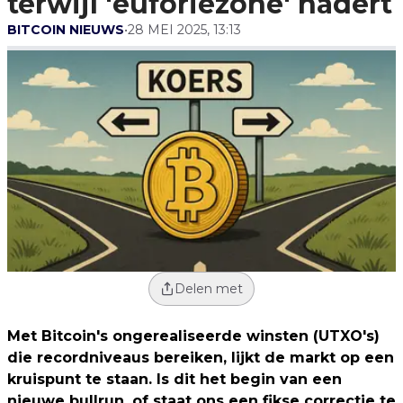
terwijl 'euforiezone' nadert
BITCOIN NIEUWS
•
28 MEI 2025, 13:13
Delen met
Met Bitcoin's ongerealiseerde winsten (UTXO's)
die recordniveaus bereiken, lijkt de markt op een
kruispunt te staan. Is dit het begin van een
nieuwe bullrun, of staat ons een fikse correctie te