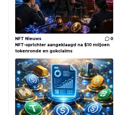
NFT Nieuws
0
NFT-oprichter aangeklaagd na $10 miljoen
tokenronde en gokclaims