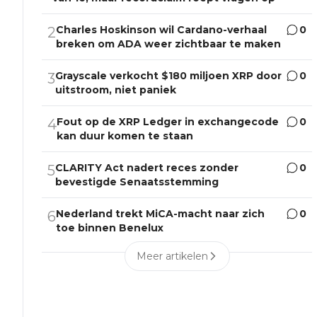
Charles Hoskinson wil Cardano-verhaal
0
2
breken om ADA weer zichtbaar te maken
Grayscale verkocht $180 miljoen XRP door
0
3
uitstroom, niet paniek
Fout op de XRP Ledger in exchangecode
0
4
kan duur komen te staan
CLARITY Act nadert reces zonder
0
5
bevestigde Senaatsstemming
Nederland trekt MiCA-macht naar zich
0
6
toe binnen Benelux
Meer artikelen