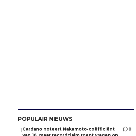
POPULAIR NIEUWS
Cardano noteert Nakamoto-coëfficiënt
0
1
van 16, maar recordclaim roept vragen op