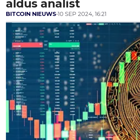
aldus analist
BITCOIN NIEUWS
•
10 SEP 2024, 16:21