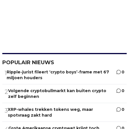
POPULAIR NIEUWS
Ripple-jurist fileert ‘crypto boys’-frame met 67
0
1
miljoen houders
Volgende cryptobullmarkt kan buiten crypto
0
2
zelf beginnen
XRP-whales trekken tokens weg, maar
0
3
spotvraag zakt hard
Grote Amerikaanse cryptowet krijgt toch
0