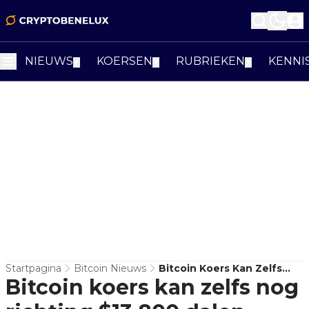
NIEUWS
KOERSEN
RUBRIEKEN
KENNI
▼
▼
▼
Startpagina
Bitcoin Nieuws
Bitcoin Koers Kan Zelfs
Bitcoin koers kan zelfs nog
Nog Richting $13.800
Dalen