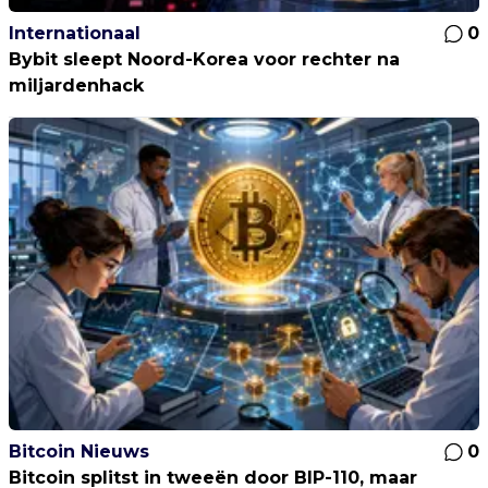
Internationaal
0
Bybit sleept Noord-Korea voor rechter na
miljardenhack
Bitcoin Nieuws
0
Bitcoin splitst in tweeën door BIP-110, maar